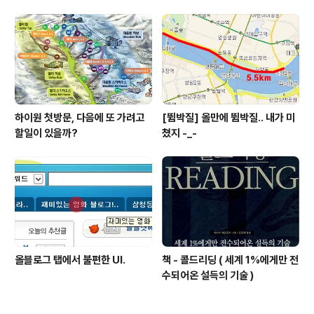
(에이콘 출판사)
nsumer 패턴 만들기
하이원 첫방문, 다음에 또 가려고
[뜀박질] 올만에 뜀박질.. 내가 미
할일이 있을까?
쳤지 -_-
올블로그 탭에서 불편한 UI.
책 - 콜드리딩 ( 세계 1%에게만 전
수되어온 설득의 기술 )