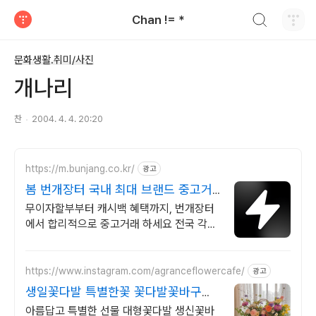
검색하기
Chan != *
티스토리
문화생활.취미/사진
개나리
찬
2004. 4. 4. 20:20
https://m.bunjang.co.kr/
광고
봄 번개장터 국내 최대 브랜드 중고거
래
무이자할부부터 캐시백 혜택까지, 번개장터
에서 합리적으로 중고거래 하세요 전국 각지
에서 올라오는 전국구 최다 상품 매일 10만
개 이상의 신규 상품 업로드
https://www.instagram.com/agranceflowercafe/
광고
생일꽃다발 특별한꽃 꽃다발꽃바구니
꽃클래스상시모집
아름답고 특별한 선물 대형꽃다발 생신꽃바