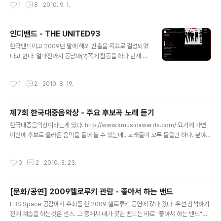
작성시간
1
8
2010. 9. 1.
출된 음원은 심사기간동안 무료로 들을 수 있으니, 아래 링크에 들어 가서 노래를 한
"석연치 않은 결말"앨범에 에 포함된 곡으로 "알밴비..
번 들어 보시길~ ( 어차피 무료로 듣게 해 줄꺼라면 그 기간동안은 외부로 펄 수 있게
해 주던지... 쩝.. ) http://studio.soribada.com/untouchedwind Gray 바람을
인디밴드 - THE UNITED93
가르고 (Untouched Wind) 바람을 가르고 1집 Live and Love 나..
글 내용
한국밴드이고 2009년 말에 해외 진출을 목표로 결성되었
다고 한다. 얼마전까지 동남아(?)쪽에 활동을 하다 현재 한
국에서 활동중. 아래 bandcamp에 접속해서 mp3를 무
료로 받을 수 있다. bandcamp 주소 : http://united93.
작성시간
1
2
2010. 8. 19.
bandcamp.com/ 노래가 신나고 좋다. ㅎㅎ. 헬로루키 8
월 수상팀 공연 정보 중... http://www.ebsspace.com/
showinfo/program_detail_view.php?no=2811 더
제7회 한국대중음악상 - 주요 후보곡 노래 듣기
유나이티드93 (The UNITED93) 5인조 록 밴드 ‘더 유
글 내용
나이티드93(The UNITED93)’. 2009년 겨울, 해외진출
한국대중음악상이라는게 있다. http://www.kmusicawards.com/ 요기에 가면
을 목표로 결성된 더 유나이티드93는 일본과 중국 등지에
이번에 후보로 올라온 음악을 들어 볼 수 있는데.. 노래들이 모두 들을만 하다. 분야는
서 활동해왔다. 거칠면서도 날카로운 사운드를 들려주는
재즈부터, 락, 댄스, 힙합, 아이돌까지 있고, 다시 장르별 올해의 노래, 올해의 음반으
그들은 이..
로 나누고 있다. ( 아이돌은.. 왠지 다른 분야로 나누고 싶다. ㅎㅎ ) 록 : 문샤이너스,
작성시간
0
2
2010. 3. 23.
한음파, 국카스텐(거울), 김창완밴드(그땐 좋았지), 장기하와얼굴들(달이 차오른다,
가자), 서울전자음악단(서로 다른) 모던록 : 검정치마, 불나방스타소세지클럽, 3호선
버터플라이(깊은 밤 안개 속), 브로콜리 너마저(보편적인 노래) 팝 : 윤종신, 이소라(T
[문화/공연] 2009헬로루키 관람 - 좋아서 하는 밴드
rack 8), 백지영(총맞은것처럼), 카라(미스터), 소녀시대(소원을말해봐), 노리플라
글 내용
이..
EBS Space 공감에서 주최를 한 2009 헬로루키 공연에 갔다 왔다. 우선 참석하기
전에 예습을 하는것은 센스. 그 중에서 내가 꽂힌 밴드는 바로 "좋아서 하는 밴드"다.