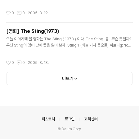
라고 생각했다. 그리고 그 느낌이 참 좋았다. 몇일전에 와니님이 내 블로그를 방문해
서 글을 남겨 주셨었다. 크크 .. 그래서 나도 -_- 와니님글을 하나 남겨 볼려고.. 음악
작성시간
0
0
2005. 8. 19.
을 잘아는 사람들은, 혹평과 호평이 왔다 갔다할지 모르겠지만, 나 같이 무지한 사람
들은 분명. 괜찮은 느낌인데! 라고 할것이라 생각한다. 아참! 와니님의 음악은 mp3
로 전부다 공개 되어져 있다. ( 그러니, 저작권 어쩌고 저쩌고는 제발 집어 치우시길
[영화] The Sting(1973)
바란다.)
글 내용
오늘 이야기해 볼 영화는 The Sting ( 1973 ) 이다. The Sting. 음.. 무슨 뜻일까?
우선 Sting의 영어 단어 뜻을 알아 보자. Sting 1 (바늘·가시 등으로) 찌르다(prick),
(독침 등으로) 쏘다 2 자극하다;얼얼[따끔따끔]하게 하다;쿡쿡 쑤시게 하다 3 괴롭히
다, 고민케 하다; 상하게 하다 4 자극하다, 자극하여 (…)시키다 《into, to》 5 [주로
작성시간
0
0
2005. 8. 18.
수동형으로] 《속어》 기만하다, 바가지... 6 《속어》 사기;《특히》 신용 사기;계획 범행
아마도 여기 나오는 Sting 는 6번의 뜻이 아닐까 싶다. 영화 [The Sting] 는 말 그
대로 속이는 내용이다. 누군가를 속이는 내용이다. 이전 것과 마찬가지로. 포스터를
더보기
확인해보자. 아주 유쾌하게 웃고 있는 남자 두..
의안내
티스토리
로그인
고객센터
© Daum Corp.