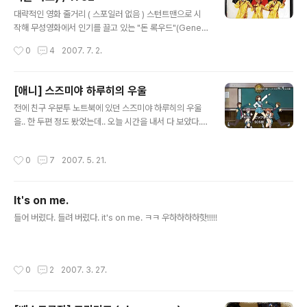
글 내용
대략적인 영화 줄거리 ( 스포일러 없음 ) 스턴트맨으로 시
작해 무성영화에서 인기를 끌고 있는 "돈 록우드"(Gene K
elly - 남자주인공)과, 그의 상대역을 맡고 있는 "리나 레이
작성시간
0
4
2007. 7. 2.
먼트", 그리고 록우드와 무명부터 함께한 그의 절친한 친구
코스모가 초반에 등장한다. 돈 록우드가 팬들에게 쫒길때,
연극배우를 하고 있는 캐시를 만나게 되고... ( 주인공 이외
[애니] 스즈미야 하루히의 우울
의 다른 사람들은 이름을 찾기 귀찮아서 통과 ㅋㅋ ) 영화를
글 내용
전에 친구 우분투 노트북에 있던 스즈미야 하루히의 우울
다 보고 난 뒤에. "역시!" 라는 감탄사를 연발 했다. 만든지
을.. 한 두편 정도 봤었는데.. 오늘 시간을 내서 다 보았다.
50년이나 지난 영화인데도 이렇게 재미 나다니. 뮤지컬 영
ㅎㅎ 총 14편으로 구성되어 있으나.. 실제 시간 순서와는
화라서 그런지 더 재미 있었다. 오래된 영화라고 그냥 놓치
다르게 방영되었다고 한다. 그래서 시간순으로 일일이 옮
고 간다면 분명 후회할만한 영화중에 하나다. 완전 300%
작성시간
0
7
2007. 5. 21.
겨 다니면서 본다고 조금 귀찮았다. 한편 한편이 하나의 에
강추 영화다. 어제 본 데쟈뷰는 훨씬 더 최근 영화고,..
피소드를 이루고 있기 때문에. 굳이 시간순으로 보지 않아
도 될 듯 하다. 물론 중간에. "포니테일 머리" 등, 자잔한 장
It's on me.
면들은 시간 순으로 볼때면 더 쉽게 의미를 부여할 수 있지
글 내용
만 말이다. 다운로드 받지 않고. 판도라TV 에서 봤다. 24
들어 버렸다. 들려 버렸다. it's on me. ㅋㅋ 우하하하하핫!!!!!
나 프리즌브레이크, 로스트 정도는 다운 받아서 봐야 하겠
지만... 간단한 애니메이션은 다운로드 하지 않고 그냥 간편
하게 판도라 TV로 보아도 충분할것 같다. 물론 플래쉬 플
작성시간
0
2
2007. 3. 27.
레이어로 보는 ..