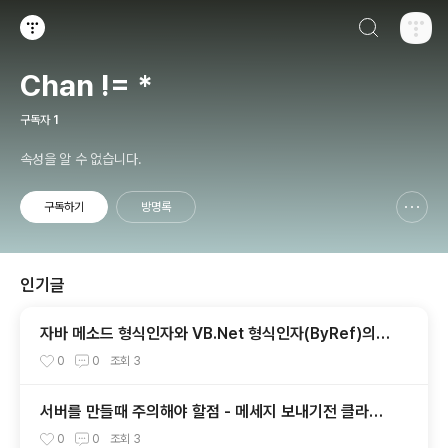
검색하기
티스토리
Chan != *
구독자
1
속성을 알 수 없습니다.
구독하기
방명록
신고하기 레이어
열기
인기글
자바 메소드 형식인자와 VB.Net 형식인자(ByRef)의
비교.
0
0
조회
3
서버를 만들때 주의해야 할점 - 메세지 보내기전 클라이
언트 확인하기
0
0
조회
3