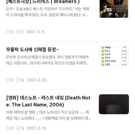
[베스트극장] 드리머즈 ( dreamers )
글 내용
오우~ 오늘 MBC 베스트 극장에서 "드리머즈" 라는 제목
의 드라마를 해 주었다. 오우. 정말로 재미나게 봤다. 수면
에 관련된 사람들. 수면에 관한 능력. 그리고. 사건. 드리머
즈. 몰입하게 만드는것도 잼았었고, 스릴러를 좋아 하는 편
작성시간
0
1
2007. 3. 11.
이라 그런지.. 잼나게 봤당~ ㅎㅎ 무언가 다운받아서 봐야
지 하는 생각이었는데 다운받던거 취소해도 될만큼 재미나
게 봤음. ㅋ
무릎팍 도사에 신해철 등장~
글 내용
무르팍 도사에 신해철이 등장했다. 워낙 언론과 티격태격
하는 사람이라.. 여기에 나와서도 자신의 의견을 피력하는
군.. ㅎㅎ 이전에 MBC에서 고스트네이션 할때도 ( 요즘도
하고 있나? ) 거기서 많은 자신의 의견을 가감없이.. 내 보
작성시간
0
6
2007. 2. 22.
냈었는데.. ㅎㅎ 고스트네이션은.. 사실 신해철이 운영하는
고스트네이션 사이트 방송이 있고, 녹화를 해서 MBC 에서
틀어 주었었다. 그렇기 때문에 고스트네이션은. MBC 라디
[영화] 데스노트 - 라스트 네임 (Death Not
오의 다시듣기로 들을 수 없었다. ( 고스트네이션 사이트에
e: The Last Name, 2006)
서 e머니를 구매해서 들어야 하기 때문이다. ) 아무튼. 신해
글 내용
철이 거기에 나오고, 네이버 순위에 떳따 -_-;;;; 10등이 신
어제 새벽에 본 영화. ( 데쓰 노트라고 적고 싶은데 -_- 제
해철이지만. ㅎㅎ 그것만이 아니다. 바로 3등인 닥치다. 라
목은 데스 노트란다. -_- ) 만화책을 이미 본 상태에서 영화
는 것도 역시 그곳에서 나왔던 말이다. "닥치다는 국어 사
를 보았다. ( 첫번째편도 그렇고, 두번째인 라스트 네임 역
작성시간
0
3
2007. 2. 13.
전에 ..
시 그렇고. ) 제목에 Last Name이 들어가서. 결말은 어느