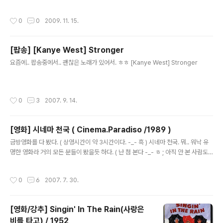
노래 자체도 편안하고, 어쿠스틱한 느낌을 주고 있는것이 참으로 마음에 든다. 아무
튼 이 노래를 듣고 난 뒤에 이것만 몇번 듣다가 ;; 다른 밴드들의 노래를 몇개 못 듣고,
작성시간
0
0
2009. 11. 15.
공연장으로 찾아 갔다. 친구와 회사 사람들이랑 몇명이 같이 갔다. 사람이 무지 많다.
한참 기다렸다. -_-;;; 그리고 -_- 무려 약 5시간 공연이라 ;;; 줄 서서 기다리던 시간
까지 포함하면 서 있는 시간만 약 6시간이 되는 공연.. ㅎㅎ 그래서 -_- 몇 사람의 공
[팝송] [Kanye West] Stronger
연이 끝나고.. ㅎㅎ 뒤에서 편안하게 앉아서 봤다. 좀 아쉬운건 장기하를 앞에서 못 봤
글 내용
다는건..
요즘에.. 팝송중에서.. 괜찮은 노래가 있어서. ㅎㅎ [Kanye West] Stronger
작성시간
0
3
2007. 9. 14.
[영화] 시네마 천국 ( Cinema.Paradiso /1989 )
글 내용
금방영화를 다 봤다. ( 상영시간이 약 3시간이다. -_- 흑 ) 시네마 천국. 뭐.. 워낙 유
명한 영화라 거의 모든 분들이 봤을듯 하다. ( 난 첨 본다 -_- ㅎ ; 아직 안 본 사람도
있겠지? ) 군대선임이자 친구인 강서가.. 예전에 쓴 글이 있었다. 그곳에 그리고 "시
네마 천국에" 나오는 말.. 여길 떠나라. 네게 희망이 없는곳이야. 여기서 하루 하루 살
작성시간
0
6
2007. 7. 30.
다보면 이곳이 세상 전부인양 착각해. ... 돌아오지 마라. 영화는 느끼기 나름이겠지
만.... 글쎄....나는..... 이하 스포일러 있음. 사랑에 좌절할뻔한(?) 토토가.. 알프레도의
거짓말로 결국은 성공한다는 스토리.. 알프레도 : 몸이 무거우면 발자국도 깊은법. 사
[영화/강추] Singin' In The Rain(사랑은
랑에 빠지면 괴로울 뿐이야. 막다른 골목이기 때문이지. 토토는 결국 성공한다. ..
비를 타고) / 1952