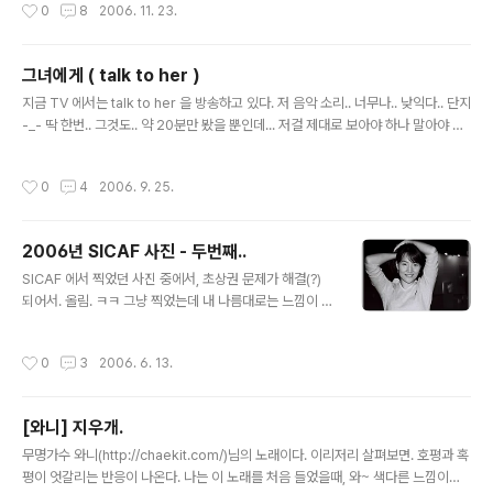
작성시간
0
8
2006. 11. 23.
게 된다..
-_- 한달 전부터 시작한것 같던데 -_-;;; 언제까지 기다려야 하나.. ㅎㅎ ;; 우선 24랑
겹치게 끝나지만 않았으면 좋겠다. -_- ㅋㅋㅋㅋㅋㅋ
그녀에게 ( talk to her )
글 내용
지금 TV 에서는 talk to her 을 방송하고 있다. 저 음악 소리.. 너무나.. 낮익다.. 단지
-_- 딱 한번.. 그것도.. 약 20분만 봤을 뿐인데... 저걸 제대로 보아야 하나 말아야 하
나.. 쩝 -_- 그냥 자야 겠다. -_-; 참고로 무척이나... 생각을 많이해 주게 하는 영화인
가 보다 =_=; ( 다 안봐서 당연히 모른다 ;; 주요 장면만 보았기에 ;; ㅎㅎ ;; )
작성시간
0
4
2006. 9. 25.
2006년 SICAF 사진 - 두번째..
글 내용
SICAF 에서 찍었던 사진 중에서, 초상권 문제가 해결(?)
되어서. 올림. ㅋㅋ 그냥 찍었는데 내 나름대로는 느낌이 좋
은 사진이라서 올리는거니 태클 금지. ㅋㅋ
작성시간
0
3
2006. 6. 13.
[와니] 지우개.
글 내용
무명가수 와니(http://chaekit.com/)님의 노래이다. 이리저리 살펴보면. 호평과 혹
평이 엇갈리는 반응이 나온다. 나는 이 노래를 처음 들었을때, 와~ 색다른 느낌이다