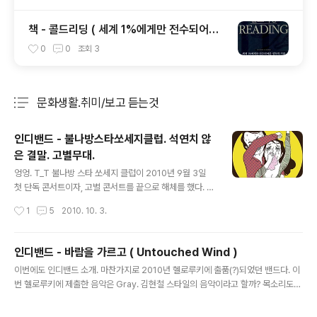
책 - 콜드리딩 ( 세계 1%에게만 전수되어온
설득의 기술 )
0
0
조회
3
문화생활.취미/보고 듣는것
분류 전체보기
주요 글 목록
인디밴드 - 불나방스타쏘세지클럽. 석연치 않
은 결말. 고별무대.
글 내용
엉엉. T_T 불나방 스타 쏘세지 클럽이 2010년 9월 3일
첫 단독 콘서트이자, 고별 콘서트를 끝으로 해체를 했다. 마
지막 공연이었다면 반드시 참석했을 텐데... 모르고 있다가
작성시간
1
5
2010. 10. 3.
인디밴드 관련 정보를 보고 있는 도중에 고별 공연 동영상
이라는 충격적인 발견. 헉! -_- 어쩜 -_-..... T_T 이걸 알았
다면 휴가를 내서라도 가 봤을 텐데 T_T. 상상마당에서 공
인디밴드 - 바람을 가르고 ( Untouched Wind )
연을 하였고, 두번 추가로 오픈한 예매 티켓이 모두 매진되
글 내용
이번에도 인디밴드 소개. 마찬가지로 2010년 헬로루키에 출품(?)되었던 밴드다. 이
고, 현장 티켓까지 매진된 공연이었다고 한다. 이번 고별무
번 헬로루키에 제출한 음악은 Gray. 김현철 스타일의 음악이라고 할까? 목소리도
대에서 EP음반을 공개 했는데, EP음반의 제목이 "석연치
감미롭고... 좋다. 음악이야 추출해서 이곳에 올려 둘 수도 있지만... 그렇게 안하기
않은 결말"이다. 고별무대에서 EP를 발표하고, 그 제목이
로.. 근데.. 정말로 한번 들려 주고 싶기는 하다... 현재 소리바다에서는 헬로루키에 제
"석연치 않은 결말". 뭔가 의미 심장하지 않을까? 그리고