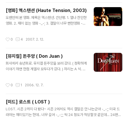
정도 예상할 수 있었다. 그래도. 만화책의 스토리와 다르게
진행되어서 볼만했었다. 아마도 만화책이랑 똑같았으면 -_
[영화] 엑스텐션 (Haute Tension, 2003)
- 전혀 재미 없었을텐데.. 중간에 좀 졸린 부분도 있긴 하지
글 내용
오랜만에 본 영화. 제목은 엑스텐션. 간단평. 1. 열나 잔인한
만. 대체적으로 재미있었는 평.
영화. 2. 재미 없는 영화 -_-; 3. 결말이 너무 뻔한영화 -_
-;;;;;;;;; 공부를 하기 위해서 친구의 시골집에서 기거하기로
하는 여자 주인공. 늦은 밤 여자 주인공의 야한 짓(?)이 클
작성시간
0
4
2007. 2. 12.
라이막스에 도달했을때, 낡은 트럭을 타고 도착하는 낯선
남자.. 그리고.. 살인극은 시작 되는데... 다시 한번 말하지만
-_- 너무 재미 없는 영화 -_- 절대로 -_- 보라고 추천하지
[뮤지컬] 돈주앙 ( Don Juan )
않을만한 영화 -_-;; 그래도 -_- 다행히 쓰레기 영화 수준
글 내용
까지는 아니고~ ㅋㅋ 암튼 -_- 왠만하면 보지 않기를 추천
회사에서 송년회로. 뮤지컬 돈주앙을 보러 갔다. ( 정확하게
하는 영화. ㅋ
이야기 하면 한컴 계열사 모두다가 갔다. ) 자리는 A 석. 두
둥~ 거기에 있는 자리 중에서 제일 제일 제일 제일 안 좋은
자리다. 물론. 이 뮤지컬은 프라임엔터테인먼트에서 한거
작성시간
0
1
2006. 12. 7.
였다. 돈주앙의 주요 내용.. 뮤지컬 ‘돈 주앙’은 스페인의 젊
은 호색한에 관한 새로운 시각의 이야기다. 여자를 쾌락의
대상으로만 생각하는 돈 주앙. 그의 그런 태도는 여자들은
[미드] 로스트 ( LOST )
물론, 그의 아버지 돈 루이와 진실한 친구 돈 카를로에게 늘
글 내용
실망거리일 뿐이다. 어느 날, 돈 주앙은 결혼 후 엘비라와
LOST. 시즌 2까지 다 봤다~ 시즌 2에서도 역시 결말은 안 나는군아 -_-;; 미국 드
소원해진 사이 마리아를 만나게 된다. 아름다운 젊은 조각
라마는 재미있기는 한데.. 너무 길어 -_-;;; 딱 24 정도가 적당할것 같은데... 24편에.
가 마리아. 그녀는 군인 라파엘과 이미 약혼한 사이다. 엘비
하나의 이야기가 완성 되니깐.. 로스트는.. 무려 -_- 약 40여편인 지났는데도 -_- 아
라와 라파엘을 뒤로한 채 돈 주앙과 마리아는 사랑에 빠지
직 "그들 The Others" 에 대한 자세한 내막이 나오지 않고 있다. -_-;;;; 시즌 3 는