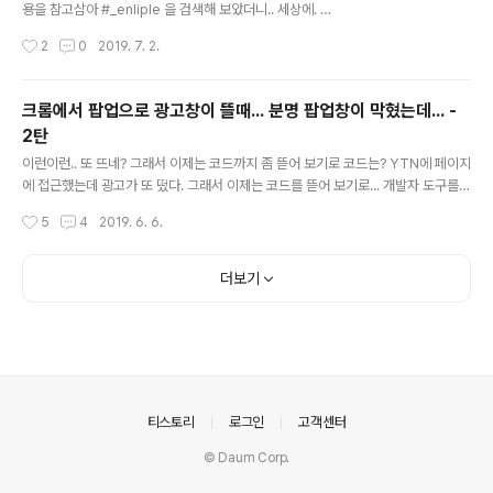
용을 참고삼아 #_enliple 을 검색해 보았더니.. 세상에. 링
크의 끝에 #_enliple 이 붙어 있는게 너무 많더라... 어떻
작성시간
2
0
2019. 7. 2.
게 저 링크가 만들어 질까? 궁금해서 링크가 있는것들을 찾
아서 소스코드를 확인해 보니 자주 보였던 mobon.net 이
보인다. 그리고 dreamsearch.or.kr 도 보인다. mobo
크롬에서 팝업으로 광고창이 뜰때... 분명 팝업창이 막혔는데... -
n.net에서 사용되는 javascript는 아래와 같다. 코드를 간
2탄
단히 설명하면, 해당 사이트에 접근해서 url에 #_enplie
글 내용
라는 hash가 없으면, url 주소의 끝에 #_enplie를 붙여
이런이런.. 또 뜨네? 그래서 이제는 코드까지 좀 뜯어 보기로 코드는? YTN에 페이지
주고 hash가 변경되면(위에서 변경했음), 광고로(adUrl)
에 접근했는데 광고가 또 떴다. 그래서 이제는 코드를 뜯어 보기로... 개발자 도구를
로 이동한다. 아래의 동영상 확인 즉, 걍 저 스크립트가 페
띄웠는데.. 에러가 나있네? 에러난쪽 코드 분석... 에러는 다음의 jquery에서 시작된
작성시간
5
4
2019. 6. 6.
이지에 ..
것이다. 이 파일을 열어 보면, mobon.net 이라는 사이트에서 jquery를 다시 긁어
오는것을 알 수 있다. mobon.net 사이트에 접근해 보면, 이전에 조사한 사이트인
인라이플라는 회사가 연관되어 있는것을 알 수 있다. 또한, mediacategory 사이
더보기
트에 접근할때, megadata.co.kr 이라는 사이트에서 javascript를 다운 받는다.
해당 자바스크립트에는 인플라이 광고주 랜딩처리 한다고 적혀 있다. 또한 해당 코드
를 ..
의안내
티스토리
로그인
고객센터
© Daum Corp.