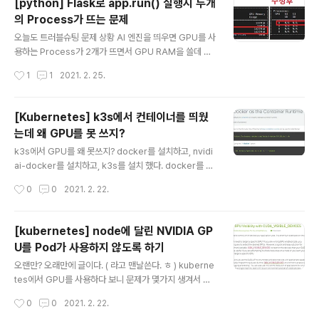
[python] Flask로 app.run() 실행시 두개
크 1 : https://blog.ggaman.com/1018?category=3
의 Process가 뜨는 문제
32239 관련 링크 2 : https://rancher.com/docs/k3
글 내용
s/latest/en/installation/install-options/ curl -sfL
오늘도 트러블슈팅 문제 상황 AI 엔진을 띄우면 GPU를 사
https://get.k3s.io | sh - 단, 한줄로 무언가를 할..
용하는 Process가 2개가 뜨면서 GPU RAM을 쓸데 없
이 두번 먹는 현상. 문제 분석 웹 서버를 띄울때 Flask를 활
작성시간
1
1
2021. 2. 25.
용하고 있음 "main" 에서 model을 로딩하면 최초 실행된
python process가 GPU 메모리를 1.5GB 정도 사용 이
후 Flask의 app.run 을 실행. Flask의 app.run을 실행
[Kubernetes] k3s에서 컨테이너를 띄웠
하면 python process가 1개 더 뜨면서 GPU 메모리를
는데 왜 GPU를 못 쓰지?
1.5GB 정도 사용 아마도 app.run 실행시 python proc
글 내용
ess 가 fork() 되면서 GPU메모리까지 clone 되는것으
k3s에서 GPU를 왜 못쓰지? docker를 설치하고, nvidi
로 예측?? 문제 확인 main부분에서 바로 model을 로딩
ai-docker를 설치하고, k3s를 설치 했다. docker를 이
하지 않고, 바로 Flask의 app.run을 실행 최초 pr..
용해서 GPU를 사용하는 컨테이너를 띄웠을때는 GPU를
작성시간
0
0
2021. 2. 22.
잘 사용하는데... kubernetes에서 Pod를 띄우니 GPU
를 못 사용하네? 왜 그럴까? 미리 정리하면... 조건 : dock
er 설치. nvidia-docker 설치. k3s 설치 문제 : Kubern
[kubernetes] node에 달린 NVIDIA GP
etes에서 띄운 Pod에서 GPU를 사용하지 못함. 해결 : k
U를 Pod가 사용하지 않도록 하기
3s를 설치하면 기본적으로 containerd 를 사용하게 되어
글 내용
있음. nvidia-docker를 써야만 GPU를 활용할 수 있음.
오랜만? 오래만에 글이다. ( 라고 맨날쓴다. ㅎ ) kuberne
즉, k3s의 container runtime을 docker로 변경해야
tes에서 GPU를 사용하다 보니 문제가 몇가지 생겨서 이
함. k3s 설치시 --docker 옵션 추가 ..
를 해결하는 방법을 찾아, 기록으로 남겨두고자 한다. 너무
작성시간
0
0
2021. 2. 22.
기니깐.. 정리하면 조건 : Kubernetes에서 Container R