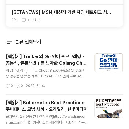
[BETANEWS] MSN, 메신저 기반 지인 네트워크 서비
스 시작
0
0
조회
2
분류 전체보기
주요 글 목록
[책읽기] Tucker의 Go 언어 프로그래밍 -
공봉식, 골든래빗 ( 를 빙자한 Golang Che
글 내용
at Sheet ㅋ )
책 읽은것 정리, 그리고 Cheat Sheet 용으로 ChatGPT
랑 공부를 좀 했음 제목 : Tucker의 Go 언어 프로그래밍
- 공봉식, 골든래빗 책을 읽기전 Go라는 언어가 예전부터
작성시간
0
0
2023. 6. 16.
나왔지만, 잠시 공부했다가 그냥 그런가 보다 했다. 한창 D
ocker와 Kubernetes를 관련 업무를 진행할 때 이 쪽 관
련 주 언어는 Go 인걸을 알게 되었다. 그래서 관심을 가지
[책읽기] Kubernetes Best Practices
고 있다 읽게 된 책이다. 나의 주 언어가 Java이긴 하지만,
쿠버테니스 모범 사례 - 오라일리, 한빛미디어
Spring이 좋고 말고를 떠나서 다른 언어들에 비해서 메모
글 내용
리도 많이 사용하고, 메모리 관리가 어렵다는게 큰 문제 라
근황먼저. 2년전쯤부터 한컴싸인(https://www.hancom
는것을 최근에 격고 있다.메모리 관리는 GC 가 알아서 해
sign.com)이라는 웹서비스를 개발하다, 그 조직이 직무
주니 뭐가 문제냐고 생각할 수도 있지만, 내가 말하는 메모
별로 쪼개지면서 개발팀장을 하다, 최근 더 흥미로운, 혹은