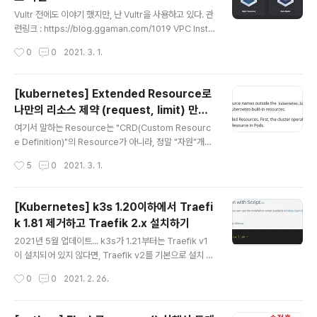
를 너무 많이 쓴다면 다른 애들에 문제가 생길거다. Tens
글 내용
orflow 에서는 나눠쓰는것을 옛날부터 지원했다. tensor
Vultr 전에도 이야기 했지만, 난 Vultr을 사용하고 있다. 관
flow에서는 1.x 대 부터 per_process_gpu_memory
련링크 : https://blog.ggaman.com/1019 VPC Insta
_fraction 를 사용해서 process당 사용할 수 있는 GPU
nce에서 CPU는 어떤것을 사용할까? Vultr는 4가지 Typ
작성시간
0
0
2021. 3. 1.
메모리를 지정할..
e의 Instance를 지원해 준다. ( Cloud Compute, High
Frequency, Bare Metal, Dedicated Cloud ) 당연히
High Frequency는 Cloud Compute보다는 빠르겠
[kubernetes] Extended Resource로
지... 하지만 얼마나 빠른지, 혹은 Cloud Compute에서
나만의 리소스 제약 (request, limit) 만들
충분한 속도가 난다면 굳이 더 비싼 제품을 고를 필요가 있
글 내용
어서 사용하기 - GPU RAM 나눠쓰기
을까? 그래서 각 제품의 /proc/cpuinfo 정보를 확인해 보
여기서 말하는 Resource는 "CRD(Custom Resourc
았다. Cloud Compute 한국 리전에서 만들수 있어서, 1v
e Definition)"의 Resource가 아니라, 정말 "자원"개념
CPU, 1GByte R..
의 "Resource"다. GPU는 왜 나눠쓸 수 없을까? 나는 N
작성시간
5
0
2021. 3. 1.
VIDIA RTX 8000 GPU를 Node에 1개 달아둔 환경에
서 작업중이다. NVIDIA RTX 8000은 Datacenter에서
사용할 수 있도록 허용된 NVIDIA 드라이버 라이선스가 있
[Kubernetes] k3s 1.20이하에서 Traefi
으며, 무려 VRAM이 48GB 나 된다!!! Kubernetes에는
k 1.81 제거하고 Traefik 2.x 설치하기
리소스 쿼터라는 개념이 있어서, CPU, RAM을 나눠서 사
글 내용
용할 수 있도록 기능을 제공해 준다. 관련링크 : kubernet
2021년 5월 업데이트... k3s가 1.21부터는 Traefik v1
es.io/docs/concepts/configuration/manage-res
이 설치되어 있지 않다면, Traefik v2를 기본으로 설치 한
ources-containers/ 예를들어,..
다고 합니다. 그러니 최신 버젼을 사용하는 사람은 아래 내
작성시간
0
0
2021. 2. 26.
용은 그냥 참고삼아 읽으시면 됩니다. k3s가 좋긴한데... T
raefik 이 문제라... k3s를 이용하면 단한줄의 명령어만으
로 single node kubernetes를 구성할 수 있다. 관련 링