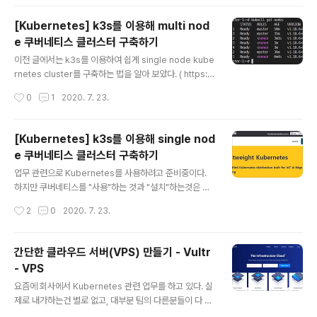
untime을 Docker로 사용하고, NVIDIA GPU 사용을 위
해 docker의 default-runtime을 nvidia-docker로
[Kubernetes] k3s를 이용해 multi nod
설정한 경우. 문제 : Kubernetes에서 뜨는 Pod에서 GP
e 쿠버네티스 클러스터 구축하기
U 자원을 못쓰게 하고 싶은데, docker nvidia runtime
글 내용
으로 인해 Container가 무조건 GPU를 보게 되는 상황.
이전 글에서는 k3s를 이용하여 쉽게 single node kube
해결 : 환경 변수로 CUDA_VISIBLE_DEVICES= 값을 줘,
rnetes cluster를 구축하는 법을 알아 보았다. ( https://
CUDA Library 단에서 GPU 자원을..
blog.ggaman.com/1018 ) 이번 글에서는 k3s를 이용
작성시간
0
1
2020. 7. 23.
해서 multi node kubernetes cluster를 구축하는 법
을 알아 보겠다. 즉, 컴퓨터 여러대를 묶어서 사용하겠다는
것이다. 이전의 글을 보고 왔으면 크게 할 일이 없지만 몇가
[Kubernetes] k3s를 이용해 single nod
지 사소하게 설정이 필요한 부분이 있어서 이 글도 따로 작
e 쿠버네티스 클러스터 구축하기
성하게 되었다. 이전글에도 적어 두었지만, 쿠버네티스는
글 내용
master node와 worker node로 구분되고, master n
업무 관련으로 Kubernetes를 사용하려고 준비중이다.
ode가 worker node를 조작한다고 설명했다. 그렇기 때
하지만 쿠버네티스를 "사용"하는 것과 "설치"하는것은 많
문에 실제 서비스가 돌아가는곳은 worker node이므로,
은 차이가 있다. 사용하면서 알아야 할 개념이 60이라면,
작성시간
2
0
2020. 7. 23.
mast..
설치하면서 알아야 할 개념은 80, 운영까지 포함해야 100
이 된다고 생각한다. 즉, 단순히 사용만 할 것인데, 나머지
40까지의 개념을 알아야 할까? 그래서 Kubernetes 쪽
간단한 클라우드 서버(VPS) 만들기 - Vultr
세상에서는 단순하게 사용할 수 있도록 하기 위해서 여러
- VPS
쉬운 도구를 제공한다. 그 중에서 유명한게 minikube, k3
글 내용
d, kind, k3s 등이 있다. 4 개를 대충 사용해 봤고, 처음에
요즘에 회사에서 Kubernetes 관련 업무를 하고 있다. 실
는 k3d로 클러스터를 구축해 봤었다. k3d는 docker co
제로 내가하는건 별로 없고, 대부분 팀의 다른분들이 다 하
ntainer에 k3s가 설치되어 kubernetes를 구축하는 형
지만, 그래도 뭔가를 좀 알아야 하니깐 집에서도 이것저것