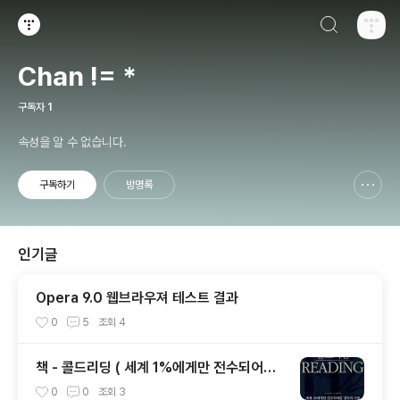
검색하기
티스토리
Chan != *
구독자
1
속성을 알 수 없습니다.
구독하기
방명록
신고하기 레이어
열기
인기글
Opera 9.0 웹브라우져 테스트 결과
0
5
조회
4
책 - 콜드리딩 ( 세계 1%에게만 전수되어온
설득의 기술 )
0
0
조회
3