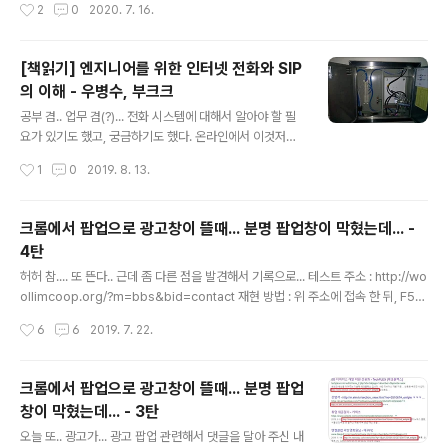
작성시간
2
0
2020. 7. 16.
태이다. 그러므로 반드시 docker..
해 보고 있다. Kubernetes를 하니깐 당연히 Cluster를
구축해 보는게 좋을것이다. GCP나 AWS에 모두 Kubern
etes cluster를 제공해 주고 있으나, 이것저것 직접 해 보
[책읽기] 엔지니어를 위한 인터넷 전화와 SIP
려고 일부러 VPS(Virtual Private Server)를 여러개 묶
의 이해 - 우병수, 부크크
어서 해 보고 있다. Kubernetes를 모두 이해하는건 어려
글 내용
우니 지금은 k3s (https://k3s.io/) 를 이용해서 해 보고
공부 겸.. 업무 겸(?)... 전화 시스템에 대해서 알아야 할 필
있다. 다음 기회에 k3s에 관해서 써 볼 수 있도록 하겠다.
요가 있기도 했고, 궁금하기도 했다. 온라인에서 이것저것
잡설은 그만. VPS를 제공해 주는데가 여러곳이 있는데, 이
을 찾아서 볼 수 있지만... 참... 온라인 자료는 정리가 잘 되
작성시간
1
0
2019. 8. 13.
중에서 ..
어 있지 않다. 그러다 한 블로그를 찾았는데 ( https://ww
w.nexpert.net/715 ) 글이 잘 정리 되어 있었다. 마침 책
이 나왔다는 글까지 봐서 책을 구매. 가격은 좀 비싼 편(2.8
크롬에서 팝업으로 광고창이 뜰때... 분명 팝업창이 막혔는데... -
만원)이다. 부크크( http://www.bookk.co.kr/ ) 라는 플
4탄
랫폼을 이용하는데, 자가 출판 플랫폼이다. 그러니.. 좀 비
글 내용
쌀 수 밖에... 하지만 책 쓴 사람에게 많이 돌아 간다면 이해
허허 참.... 또 뜬다.. 근데 좀 다른 점을 발견해서 기록으로... 테스트 주소 : http://wo
할 수 있다. ( 회사 돈이기도 했고 ㅎ ) 책 읽기 전 이 책에서
ollimcoop.org/?m=bbs&bid=contact 재현 방법 : 위 주소에 접속 한 뒤, F5를
는 전화망에 관련되는 정보가 있다. 그 중에서도 SIP 관련..
빠른 시간에 여러번 누른다. 문제 추측 1 : 팝업을 허용한 곳이 있어서 생기는 문제 아
작성시간
6
6
2019. 7. 22.
닐까? 웹브라우져를 사용하다보면 팝업을 허용하게 되는곳이 한 두 곳 생긴다. 팝업
을 허용한 A 사이트가 있고, B 사이트에서는 팝업이 막혀 있을때, B 사이트에서 A
사이트의 url을 iframe 등으로 loading 한 뒤, popup을 띄우면 가능하지 않을까?
크롬에서 팝업으로 광고창이 뜰때... 분명 팝업
라는 생각이 들었다. 그래서 팝업이 허용되어있는 모든 사이트를 삭제 했지만, 팝업
창이 막혔는데... - 3탄
이 뚫고 나오는 문제 발생 재현 동영상 문제 추측 2 : 익스텐션(확장..
글 내용
오늘 또.. 광고가... 광고 팝업 관련해서 댓글을 달아 주신 내