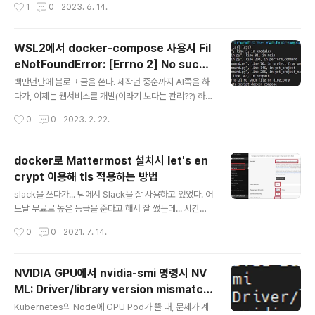
작성시간
1
0
2023. 6. 14.
리 관리 문제는 Memory Leak 이나..
변화가 많은? 조직으로 이동하여 현재는 팀원을 하고 있다.
그전 AI를 하던때부터 지금까지 많은 책들을 읽었는데, 정
리할 시간이 없어 오랜만에 일찍 퇴근한 김에 읽었던 책들
WSL2에서 docker-compose 사용시 Fil
중 몇권을 순차적으로 정리해 본다. 오래전에 읽었던 책들
eNotFoundError: [Errno 2] No such f
도 있어서, 지금 이 글을 읽는 사람에게는 이미 오래된 책일
글 내용
ile or directory 에러 발생시 문제 해결
수 있이라 도움이 될런지 모르겠지만, 그래도 읽은 티라도
백만년만에 블로그 글을 쓴다. 제작년 중순까지 AI쪽을 하
내 보려고 대충 정리해 본다. 그러니 걍 그런가 보다 하자.
다가, 이제는 웹서비스를 개발(이라기 보다는 관리??) 하고
제목 : Kubernetes Best Practices 쿠버테니스 모범
있다. 우선 이 문제가 발생되는 상황은 아래와 같다. 1. Win
작성시간
0
0
2023. 2. 22.
사례 - 오라일리, 한빛미디어 책 읽기 이 책은 초보..
dows 10에서 IntelliJ를 이용해서 c:\works 디렉토리에
있는 코드를 건들고 있음. 2. docker-compos.yml 파
일은 c:\works 에 있음 3. WSL2에서 /mnt/c/works 하
docker로 Mattermost 설치시 let's en
위 디렉토리로 이동 후 docker-compose up 등을 수
crypt 이용해 tls 적용하는 방법
행하고 있음. docker-compose 가 실행되고 있는 상태
글 내용
에서 Ctrl + C 등을 눌러 강제로 죽이뒤에 다시 docker-
slack을 쓰다가... 팀에서 Slack을 잘 사용하고 있었다. 어
compose 를 실행시키면 아래처럼 에러가 나는경우가 있
느날 무료로 높은 등급을 준다고 해서 잘 썼는데... 시간이
다. chan@DESKTOP-OQG0APE:~/xxxxxxxxxxxx
지났더니.. 그게 끝났다. 아, 이제 검색이 안되네? ㅎ. 유료
작성시간
0
0
2021. 7. 14.
x..
로 사용하긴 비싸고... 역시 설치형인가.. 흠.. Rocket.cha
t/Mattermost 를 대충 써 보니.. Rocket.chat 과 Matt
ermost가 설치형으로 사용할 수 있다. 둘 다 설치해 봤는
NVIDIA GPU에서 nvidia-smi 명령시 NV
데, Rocket.chat이 사용이 좀 더 불편해서 Mattermost
ML: Driver/library version mismatch
를 설치하는것으로 결정. Mattermost 설치하기 역시나
글 내용
발생 원인은 아마도?
docker로 설치하면 편하다. 멀티노드로 실행하려면 다음
Kubernetes의 Node에 GPU Pod가 뜰 때, 문제가 계