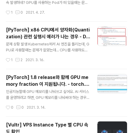
의 링크를 타고 가자 : https://docs.mattermost.com/
속 발생하네? GPU를 사용하는 Pod가 떠 있을때는 문제
install/prod-docker.html 나는..
가 안 됐는데, 가끔씩 새로 띄울때 Pod가 안 뜨는 문제가
작성시간
1
0
2021. 4. 27.
있었다. 주로 이런 경우 nvidia-smi 명령을 치면 아래와
같은 에러 메세지가 떴었다. Failed to initialize NVML:
Driver/library version mismatch 단순히 에러 메세지
[PyTorch] x86 CPU에서 양자화(Quanti
로만 보면, 드라이버와 라이브러리가 매치 되지 않는다는
zation) 관련 실행시 에러가 나는 경우 - Did
건데, 난 서버에 아무런 짓도 안 해 줬는데도 에러가 생기는
글 내용
n't find engine for operation quanti
것이다. 약 1년전부터 가끔 발생한 문제였는데, 이것저것
문제 상황 발생 Kubernetes에서 AI 엔진을 돌리는데, G
zed::conv_prepack NoQEngine
찾아 보았지만, 다들 재부팅하면 해결 될 거라는 이야기
PU로 사용할때는 문제가 없었는데... CPU를 사용하도록
만... stackoverflow.com/questions/43022843/n
해서 동작시키니 동작하지 않는 문제가 발생 에러 메세지
작성시간
1
2
2021. 3. 16.
vidia..
아래와 비슷한 문제가 발생하면서 동작하지 않는 문제가
있었다. Didn't find engine for operation quantize
d::conv_prepack NoQEngine conv_prepack뿐만
[PyTorch] 1.8 release와 함께 GPU me
아니라, linear_prepack 라는 에러가 발생하기도 한다.
mory fraction 이 지원됩니다. - torch.c
알고 봤더니, CPU를 사용할 때는 Quantization 과정에
글 내용
uda.set_per_process_memory_frac
서 문제가 발생한것이었다. 분석하기 소스에서 에러 메세
인공지능할때 GPU 메모리를 나눠쓰고 싶어요. AI 서비스
tion
지 찾기 해당 에러를 출력하는 코드를 찾아보면 아래와 같
를 운영하려고 하면, GPU 메모리를 나눠써야 하는 경우가
다. 관련링크 : qconv_prepack.cpp 위 그림에서 코드
있다. 관련링크 : [kubernetes] Extended Resource
작성시간
0
0
2021. 3. 14.
의 제일 윗부분부터..
로 나만의 리소스 제약 (request, limit) 만들어서 사용하
기 - GPU RAM 나눠쓰기 예전글에 적었다시피, 운영하는
장비의 GPU memory이 너무 큰데 한놈이 다 쓴다거나,
[Vultr] VPS Instance Type 별 CPU 속
혹은 한 놈이 비정상적 동작으로 인해서 GPU memory
도 확인