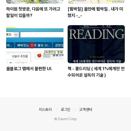
하이원 첫방문, 다음에 또 가려고
[뜀박질] 올만에 뜀박질.. 내가 미
할일이 있을까?
쳤지 -_-
올블로그 탭에서 불편한 UI.
책 - 콜드리딩 ( 세계 1%에게만 전
수되어온 설득의 기술 )
의안내
티스토리
로그인
고객센터
© Daum Corp.