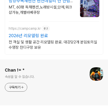
남양주독채펜션 펜션데일리 단 한팀만
받는 독채!
MT, 60평 독채펜션,노래방시설,단체,워크
샵가능,개별바베큐장
https://campcamp.kr
광고
2026년 리모델링 완료
전 객실 및 생활 공간 리모델링 완료. 대강당2개 분임토의실
수영장 잔디구장 보유
로그 정보
Chan != *
속성을 알 수 없습니다.
구독하기