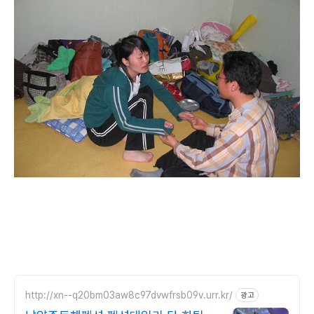
http://xn--q20bm03aw8c97dvwfrsb09v.urr.kr/
광고