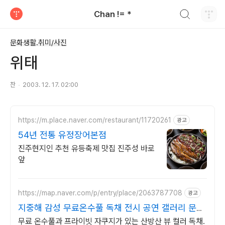
검색하기
Chan != *
티스토리
문화생활.취미/사진
위태
찬
2003. 12. 17. 02:00
https://m.place.naver.com/restaurant/11720261
광고
54년 전통 유정장어본점
진주현지인 추천 유등축제 맛집 진주성 바로
앞
https://map.naver.com/p/entry/place/2063787708
광고
지중해 감성 무료온수풀 독채 전시 공연 갤러리 문화
공간
무료 온수풀과 프라이빗 자쿠지가 있는 산방산 뷰 컬러 독채.