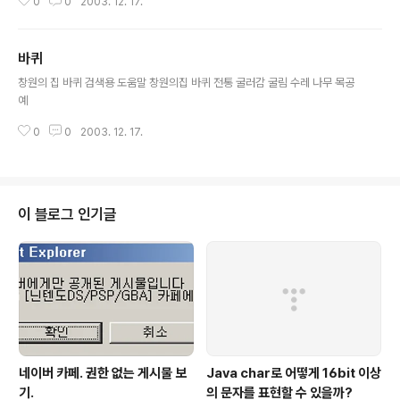
0
0
2003. 12. 17.
바퀴
글 내용
창원의 집 바퀴 검색용 도움말 창원의집 바퀴 전통 굴러감 굴림 수레 나무 목공
예
0
0
2003. 12. 17.
이 블로그 인기글
네이버 카페. 권한 없는 게시물 보
Java char로 어떻게 16bit 이상
기.
의 문자를 표현할 수 있을까?