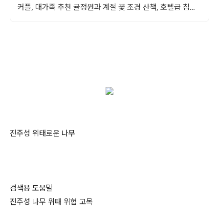
커플, 대가족 추천 귤정원과 계절 꽃 조경 산책, 호텔급 침구
로 푹 쉬는 제주 감성 빌리지 독채.
진주성 위태로운 나무
검색용 도움말
진주성 나무 위태 위험 고목