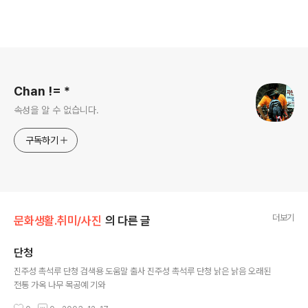
로그 정보
Chan != *
속성을 알 수 없습니다.
구독하기
더보기
문화생활.취미/사진
의 다른 글
단청
글 내용
진주성 촉석루 단청 검색용 도움말 출사 진주성 촉석루 단청 낡은 낡음 오래된
전통 가옥 나무 목공예 기와