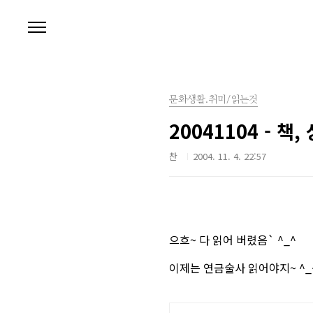
본문 바로가기
문화생활.취미/읽는것
20041104 -
찬
2004. 11. 4. 22:57
으흐~ 다 읽어 버렸음` ^_^
이제는 연금술사 읽어야지~ ^_