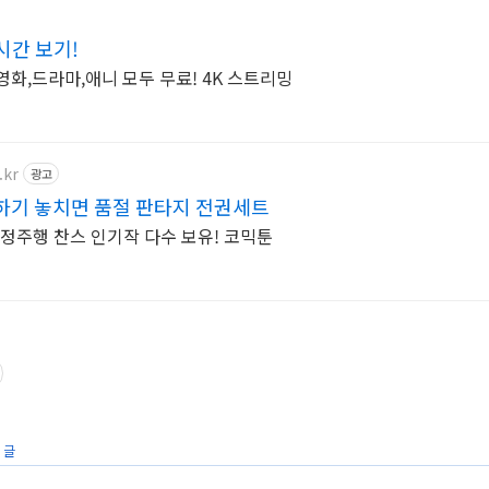
시간 보기!
영화,드라마,애니 모두 무료! 4K 스트리밍
.kr
광고
하기 놓치면 품절 판타지 전권세트
정주행 찬스 인기작 다수 보유! 코믹툰
 글