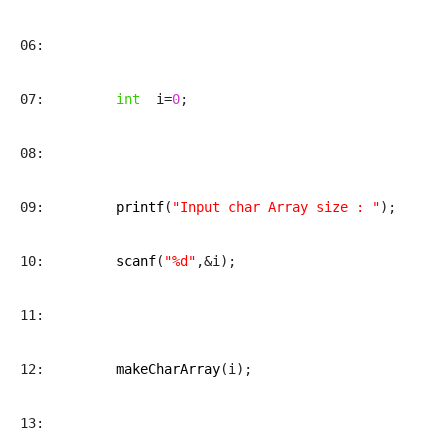
06: 
07:         
int
  i=
0
;
08: 
09:         
printf
(
"Input char Array size : "
);
10:         
scanf
(
"%d"
,&i);
11: 
12:         
makeCharArray
(i);
13: 