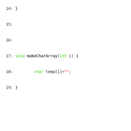
14: 
}
15: 
16: 
17: 
void
makeCharArray
(
int
 i) 
{
18:         
char
 temp[i]=
""
;
19: 
}