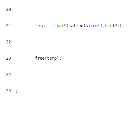
20: 
21:         temp = (
char
*)
malloc
(
sizeof
(
char
)*i);
22: 
23:         
free
(temp);
24:         
25: 
}