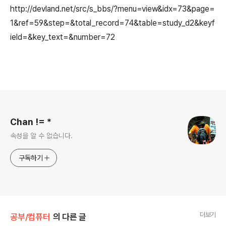
http://devland.net/src/s_bbs/?menu=view&idx=73&page=
1&ref=59&step=&total_record=74&table=study_d2&keyf
ield=&key_text=&number=72
로그 정보
Chan != *
속성을 알 수 없습니다.
구독하기
더보기
공부/컴퓨터
의 다른 글