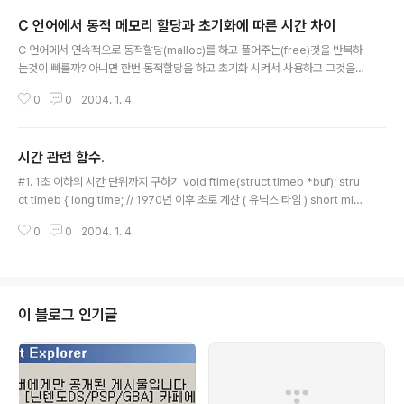
C 언어에서 동적 메모리 할당과 초기화에 따른 시간 차이
글 내용
C 언어에서 연속적으로 동적할당(malloc)를 하고 풀어주는(free)것을 반복하
는것이 빠를까? 아니면 한번 동적할당을 하고 초기화 시켜서 사용하고 그것을
풀어주는것이 빠를까? ( 물론 정답은 예상했던 대로 나왔다. ) 그 궁금증으로 인
0
0
2004. 1. 4.
해 다음과 같은 소스를 입력해서 차이를 알아 보았다. ===============
================================================
============================ 01: #include 02: #include
시간 관련 함수.
03: #include 04: 05: void someMethod1(); 06: void someMethod
글 내용
2(); 07: 08: 09: void main(void) { 10: struct timeb start..
#1. 1초 이하의 시간 단위까지 구하기 void ftime(struct timeb *buf); stru
ct timeb { long time; // 1970년 이후 초로 계산 ( 유닉스 타임 ) short milli
tm; // 100 분의 1초 short timezone; // GMT 시간과 지역 시간의 시차를
0
0
2004. 1. 4.
분단위로 표현. short dstflag; // 일광절약시간이 적용되는지 여부 } 사용법) s
truct timeb start; ftime(&start); printf("%ld,%d",start.time,start.milli
tm);
이 블로그 인기글