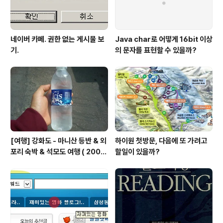
네이버 카페. 권한 없는 게시물 보
Java char로 어떻게 16bit 이상
기.
의 문자를 표현할 수 있을까?
[여행] 강화도 - 마니산 등반 & 외
하이원 첫방문, 다음에 또 가려고
포리 숙박 & 석모도 여행 ( 2008
할일이 있을까?
년 5월 2~3일 )