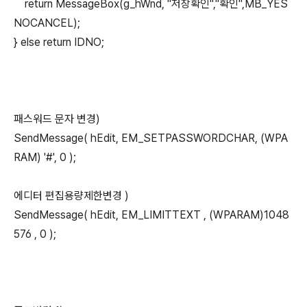
return MessageBox(g_hWnd, "저장확인","확인",MB_YES
NOCANCEL);
} else return IDNO;
패스워드 문자 변경)
SendMessage( hEdit, EM_SETPASSWORDCHAR, (WPA
RAM) '#', 0 );
에디터 편집용량제한변경 )
SendMessage( hEdit, EM_LIMITTEXT , (WPARAM)1048
576 , 0 );