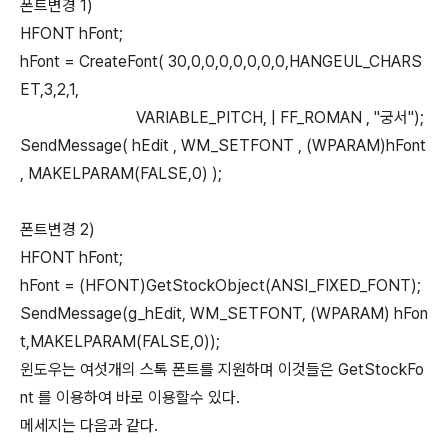
폰트변경 1)
HFONT hFont;
hFont = CreateFont( 30,0,0,0,0,0,0,0,HANGEUL_CHARS
ET,3,2,1,
VARIABLE_PITCH, | FF_ROMAN , "궁서");
SendMessage( hEdit , WM_SETFONT , (WPARAM)hFont
, MAKELPARAM(FALSE,0) );
폰트변경 2)
HFONT hFont;
hFont = (HFONT)GetStockObject(ANSI_FIXED_FONT);
SendMessage(g_hEdit, WM_SETFONT, (WPARAM) hFon
t,MAKELPARAM(FALSE,0));
윈도우는 여섯개의 스톡 폰트를 지원하며 이것들은 GetStockFo
nt 를 이용하여 바로 이용할수 있다.
메세지는 다음과 같다.