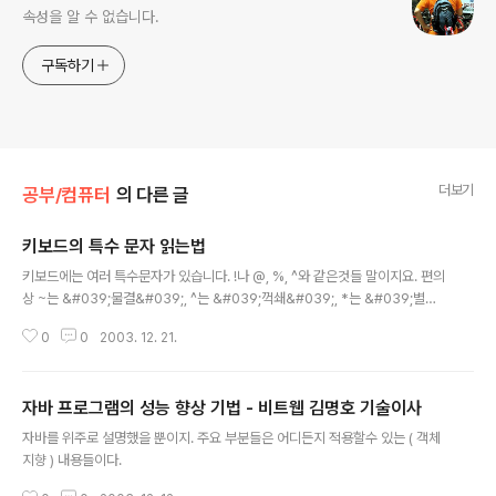
속성을 알 수 없습니다.
구독하기
더보기
공부/컴퓨터
의 다른 글
키보드의 특수 문자 읽는법
글 내용
키보드에는 여러 특수문자가 있습니다. !나 @, %, ^와 같은것들 말이지요. 편의
상 ~는 &#039;물결&#039;, ^는 &#039;꺽쇄&#039;, *는 &#039;별표&
#039; 등으로 읽는데 정확한 명칭은 무엇일까요? 읽는 법은 다음과 같습니다.
0
0
2003. 12. 21.
! : Exclamation Point (익스클레메이션 포인트) " : Quotation Mark (쿼테
이션 마크) # : Crosshatch (크로스해치) $ : Dollar Sign (달러사인) % : Pe
rcent Sign (퍼센트사인) @ : At Sign (엣 사인, 혹은 엣) & : Ampersand
자바 프로그램의 성능 향상 기법 - 비트웹 김명호 기술이사
(앰퍼센드) &#039; : Aposterophe (어퍼스트로피) * : Asterisk (아스테
글 내용
리스크) - : Hyphen (하이픈) . : ..
자바를 위주로 설명했을 뿐이지. 주요 부분들은 어디든지 적용할수 있는 ( 객체
지향 ) 내용들이다.