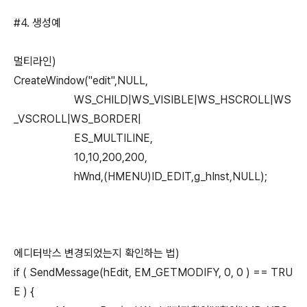
#4. 생성예
멀티라인)
CreateWindow("edit",NULL,
WS_CHILD|WS_VISIBLE|WS_HSCROLL|WS
_VSCROLL|WS_BORDER|
ES_MULTILINE,
10,10,200,200,
hWnd,(HMENU)ID_EDIT,g_hInst,NULL);
에디터박스 변경되었는지 확인하는 법)
if ( SendMessage(hEdit, EM_GETMODIFY, 0, 0 ) == TRU
E ) {