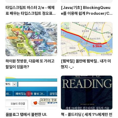
타입스크립트 마스터 2/e - 예제
[Java/기초] BlockingQueu
로 배우는 타입스크립트 정오표
e를 이용해 쉽게 Producer/Co
(에이콘 출판사)
nsumer 패턴 만들기
하이원 첫방문, 다음에 또 가려고
[뜀박질] 올만에 뜀박질.. 내가 미
할일이 있을까?
쳤지 -_-
올블로그 탭에서 불편한 UI.
책 - 콜드리딩 ( 세계 1%에게만 전