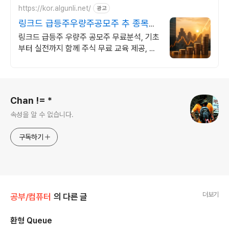
https://kor.algunli.net/
광고
링크드 급등주우량주공모주 추 종목전
망, 분석자료 제공
링크드 급등주 우량주 공모주 무료분석, 기초
부터 실전까지 함께 주식 무료 교육 제공, 우
량주 무료 정보 제공, 처음부터 실전까지 같
이합니다
로그 정보
Chan != *
속성을 알 수 없습니다.
구독하기
더보기
공부/컴퓨터
의 다른 글
환형 Queue
글 내용