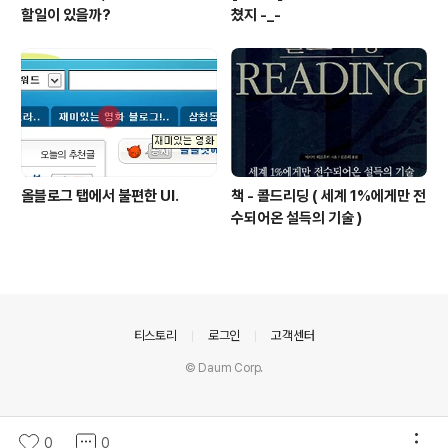
할일이 있을까?
쳤지 -_-
올블로그 탭에서 불편한 UI.
책 - 콜드리딩 ( 세계 1%에게만 전
수되어온 설득의 기술 )
의안내
티스토리
로그인
고객센터
© Daum Corp.
0
0