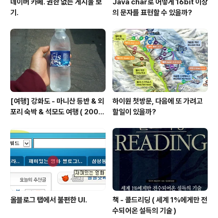
네이버 카페. 권한 없는 게시물 보
Java char로 어떻게 16bit 이상
기.
의 문자를 표현할 수 있을까?
[여행] 강화도 - 마니산 등반 & 외
하이원 첫방문, 다음에 또 가려고
포리 숙박 & 석모도 여행 ( 2008
할일이 있을까?
년 5월 2~3일 )
올블로그 탭에서 불편한 UI.
책 - 콜드리딩 ( 세계 1%에게만 전
수되어온 설득의 기술 )