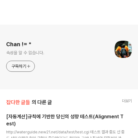
로그 정보
Chan != *
속성을 알 수 없습니다.
구독하기
더보기
잡다한 글들
의 다른 글
[자동계산]규칙에 기반한 당신의 성향 테스트(Alignment T
est)
글 내용
http://waterguide.new21.net/data/test/test.cgi 테스트 결과 중도 선 중