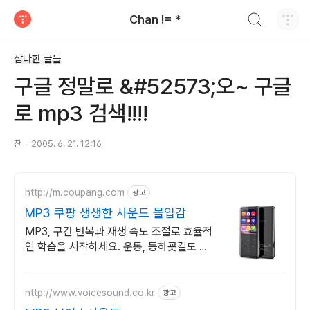
검색하기
Chan != *
티스토리
잡다한 글들
구글 정말로 &#52573;오~ 구글
로 mp3 검색!!!!
찬
2005. 6. 21. 12:16
http://m.coupang.com
광고
MP3 쿠팡 생생한 사운드 몰입감
MP3, 구간 반복과 재생 속도 조절로 효율적
인 학습을 시작하세요. 운동, 등하굣길도 부
담 없이! 와우회원 무제한 무료배송으로 편리
하게 만나보세요.
http://www.voicesound.co.kr
광고