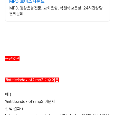
MP3 보이스사운드
MP3, 영상음향전문, 교회음향, 학원학교음향, 24시간상담
견적문의
구글멋져
?intitle:index.of? mp3 가수이름
예 )
?intitle:index.of? mp3 이문세
검색 결과 )