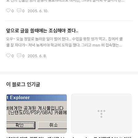
도 선의 인물은 힘의 균형이 중요하다고도 하지만, 그러나 질서와 무절서의 관
계는 선함의 필요성을 누그러뜨릴 수 있을 만큼 크지 못하다고 생각한다. 우주
0
0
2005. 6. 10.
는 넓고 각각의 서로 다른 목표를 향해 나아가고 있는 수많은 생명체들을 그 안
에 담고 있기 때문에 선함에의 추구는 그 균형을 무너뜨리지 않으며, 심지어 균
형에 도움이 될 수도 있다. 만약 선함이 조직화된 사회를 지지하는 것이라면, 그
앞으로 글을 쓸때에는 조심해야 겠다..
렇게 해야 한다. 만약 선함이 현존하는 사회구조를 타파하는 것이라면, 그렇게
글 내용
해야 한다. 그들에게 사회적인 구조는 아무런 의미도 가지지 않는다. 자신이 선
오우~ 오늘 정말로 놀라운 일이 벌어 졌다... 수업을 왕창 띵가 먹고.. 집에서 쿨
하다고 생각하는 것을 위해 왕의 명령에 거역하는 귀족이 중간 선의 좋..
쿨 잘 자다가~ 저녁 늦게서야 학교에 도착을 했다. 그리고 msn 에 접속했는데..
[선일] 이라는 분이.. 친구 요청을 했네? 아~ 혹시.. 코드인(http://codein.co.
0
0
2005. 6. 8.
kr)분이신가? 했는데.. 허걱! 요즘에 디자인 패턴을 공부하고 계신데.. 온라인에
서.. 내 글을 보고 msn 으로 등록 하신거란닷! 오오오오~ 내 글이.. 인터넷에 많
이 돌아 다니는가? -_-? 오오오오~ 내 글을 보고. msn 등록하시는 분이 있다
닛!! 아~ 정말로 -_- 놀라운 일이다. 선일님과 몇가지 대담(?)을 나누었다. 앞으
로는 글을 쓸때.. 좀더 쉽고. 잘알아 먹고, 열심히 써야 겠다. 특히.. 컴관련 글을
이 블로그 인기글
쓸때에는 말이다. 이거 ..