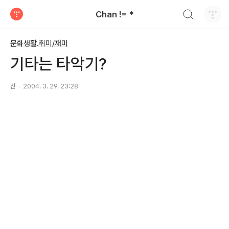
검색하기
Chan != *
티스토리
문화생활.취미/재미
기타는 타악기?
찬
2004. 3. 29. 23:28