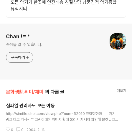
모든 악기가 한곳에 안전배송 친절상담 납품견적 악기종합
뮤직시티
로그 정보
Chan != *
속성을 알 수 없습니다.
구독하기
더보기
문화생활.취미/재미
의 다른 글
심파일 관리자도 보는 야동
글 내용
http://simfile.chol.com/view.php?fnum=52010 크하하하하 -_- 저기
링크 타고 가서~ ^^ 그림아래에 이미지 확대 눌러서 자세히 확인해 볼것 .. 크하
하하 -_- 정말 최고닷~ ^^:
0
0
2004. 2. 11.