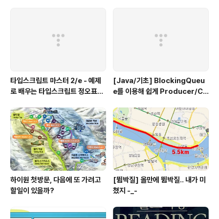
타입스크립트 마스터 2/e - 예제
[Java/기초] BlockingQueu
로 배우는 타입스크립트 정오표
e를 이용해 쉽게 Producer/Co
(에이콘 출판사)
nsumer 패턴 만들기
하이원 첫방문, 다음에 또 가려고
[뜀박질] 올만에 뜀박질.. 내가 미
할일이 있을까?
쳤지 -_-