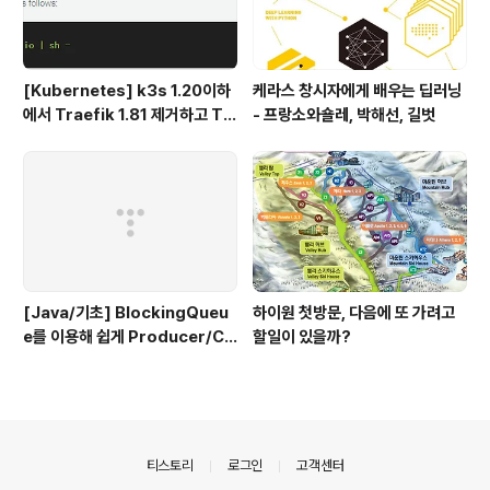
[Kubernetes] k3s 1.20이하
케라스 창시자에게 배우는 딥러닝
에서 Traefik 1.81 제거하고 Tr
- 프랑소와숄레, 박해선, 길벗
aefik 2.x 설치하기
[Java/기초] BlockingQueu
하이원 첫방문, 다음에 또 가려고
e를 이용해 쉽게 Producer/Co
할일이 있을까?
nsumer 패턴 만들기
의안내
티스토리
로그인
고객센터