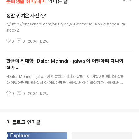
문화생활.취미/재미
의 다른 글
정말 귀여운 사진 ^_^
글 내용
^_^ http://phpschool.com/bbs2/inc_view.html?id=86321&code=ta
lkbox2
0
0
2004. 1. 29.
한글의 위대함 -Daler Mehndi - jalwa 아 이빨아퍼 때나와
잘봐 -
글 내용
-Daler Mehndi - jalwa 아 이빨아퍼 때나와 잘봐 - 아 이빨아퍼 때나와 잘봐
아 이빨아퍼 때나와 잘봐 아 이빨아퍼 때나와 잘봐 아 이빨아퍼 때나와 잘봐 아
이빨아퍼 때나와 잘봐 아 이빨아퍼 때나와 잘봐 아 이빨아퍼 때나와 잘봐 예사
0
0
2004. 1. 29.
와 물기 맑기 가 옛서방 때래 색시 가 옛스승 숨결 같이 가 무면허 불만 안피면
아 이빨아퍼 때나와 잘봐 아 이빨아퍼 때나와 잘봐 아 이빨아퍼 때나와 잘봐 아
이빨아퍼 때나와 잘봐 (간주) 꿈이 없다 맞을라 해 꿈이 열세가지가 네 모두 잘
들었으까니까 곧 극락가니까 네 아픈 앞을 가누겠어 꿈이 약간 다르겠어 사뿐
어깨에 라면자락 숭숭숭숭숭 꿈이 없다 맞을라 해 꿈이 열세가지가 네 모두 잘
이 블로그 인기글
들었으까니까 곧 극락가니까 네 아픈 앞을 가누겠어 꿈이 약간 다르겠어 사뿐..