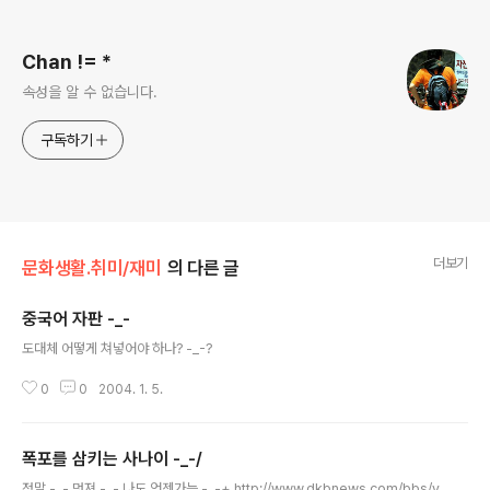
로그 정보
Chan != *
속성을 알 수 없습니다.
구독하기
더보기
문화생활.취미/재미
의 다른 글
중국어 자판 -_-
글 내용
도대체 어떻게 쳐넣어야 하나? -_-?
0
0
2004. 1. 5.
폭포를 삼키는 사나이 -_-/
글 내용
정말 -_- 멋져 -_- 나도 언젠가는 -_-+ http://www.dkbnews.com/bbs/v