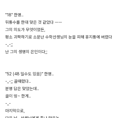
"18" 한명..
뒤통수를 한대 맞은 것 같았다 ㅡㅡ
그의 의도가 무엇이었든,
평소 괴팍하기로 소문난 수학선생님의 눈을 피해 휴지통에 버렸다
-_-;;
난 그의 생명의 은인이다;;
"52 (48 일수도 있음)" 한명..
-_-;; 골때렸다..
분명 답은 맞았는데..
골이 띵~ 한게..
-_-
마지막으로,