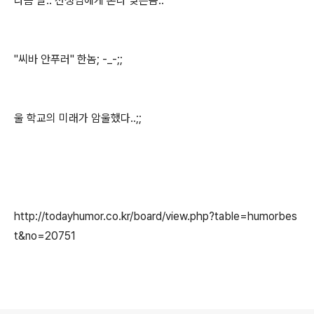
다음 날.. 선생님에게 존나 맞은놈..
"씨바 안푸러" 한놈; -_-;;
울 학교의 미래가 암울했다..;;
http://todayhumor.co.kr/board/view.php?table=humorbes
t&no=20751