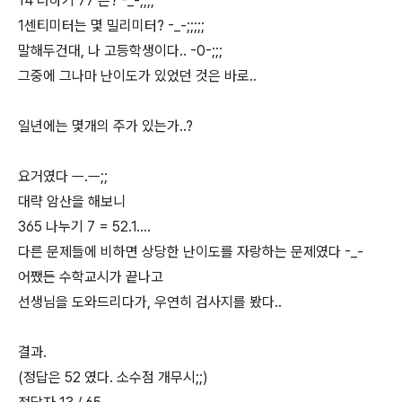
14 더하기 77 은? -_-;;;;
1센티미터는 몇 밀리미터? -_-;;;;;
말해두건대, 나 고등학생이다.. -0-;;;
그중에 그나마 난이도가 있었던 것은 바로..
일년에는 몇개의 주가 있는가..?
요거였다 ㅡ.ㅡ;;
대략 암산을 해보니
365 나누기 7 = 52.1....
다른 문제들에 비하면 상당한 난이도를 자랑하는 문제였다 -_-
어쨌든 수학교시가 끝나고
선생님을 도와드리다가, 우연히 검사지를 봤다..
결과.
(정답은 52 였다. 소수점 개무시;;)