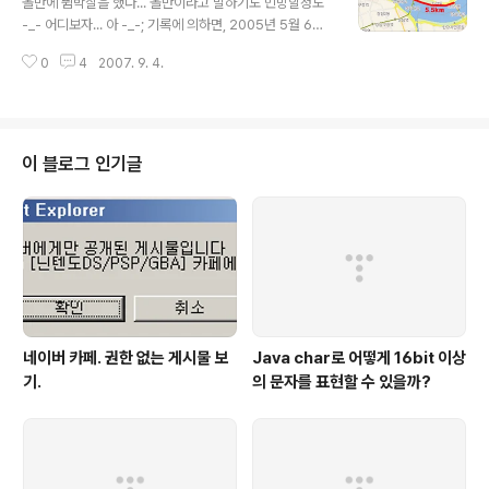
올만에 뜀박질을 했다... 올만이라고 말하기도 민망할정도
-_- 어디보자... 아 -_-; 기록에 의하면, 2005년 5월 6일
10km 뛴 이후로 처음이네.. ㅎㅎ;;; 그나마 기록이 되어 있
0
4
2007. 9. 4.
으니 -_ -알 수 있지.. 참 -_-; 서울올라와서는 물론이고 -_
- 2년넘게만에.. 뜀박질을 해 봤다. -_- 후 -_-;;; 오늘 뛴
코스는.. 이틀전에 답사한 코스와는 다르게 뛰었네 -_- 답
사는 잠실대교에서 청담대교까지, 그리고 다시 잠실대교에
와서 천호대교까지 였는데.... 하 -_- 이거 답사는 도대체
이 블로그 인기글
왜 한거냐 -_- 훗 -_- 잠실대교 약간 전부터 성수대교 지나
서까지 거리상으로는 약 5.5km 이다. 잠실대교를 조금 지
나치면 km 팻말이 나오는데 성수대교를 조금 지나면, 정확
하게 5km 가 되는 지점..
네이버 카페. 권한 없는 게시물 보
Java char로 어떻게 16bit 이상
기.
의 문자를 표현할 수 있을까?