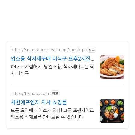
https://smartstore.naver.com/thesikgu
광고
업소용 식자재구매 더식구 오후2시전
당일발송 5%할인
하나도 저렴하게, 당일배송, 식자재마트는 역
시 더식구
https://hkmool.com
광고
새한에프엔지 자사 쇼핑몰
모든 요리에 베이스가 되다! 고급 프랜차이즈
업소용 식재료를 만나보실 수 있습니다
로그 정보