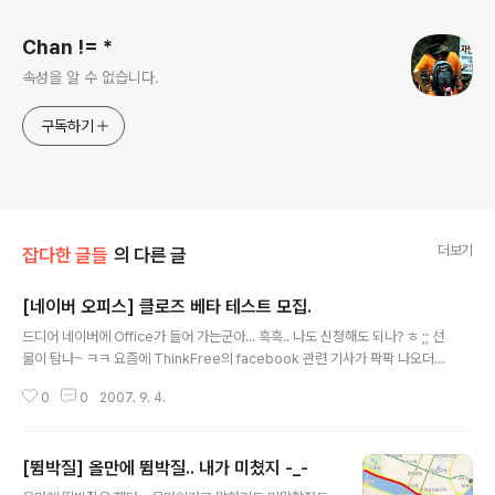
Chan != *
속성을 알 수 없습니다.
구독하기
더보기
잡다한 글들
의 다른 글
[네이버 오피스] 클로즈 베타 테스트 모집.
글 내용
드디어 네이버에 Office가 들어 가는군아... 흑흑.. 나도 신청해도 되나? ㅎ ;; 선
물이 탐나~ ㅋㅋ 요즘에 ThinkFree의 facebook 관련 기사가 팍팍 나오더
니.. 삼일후엔 네이버 office 기사도 나고... 네이버 뉴스 검색 RSS에 너무도 많
0
0
2007. 9. 4.
이 걸린다. -_- ( 물론 거의 다 보도자료지만 말이다. ㅋ )
[뜀박질] 올만에 뜀박질.. 내가 미쳤지 -_-
글 내용