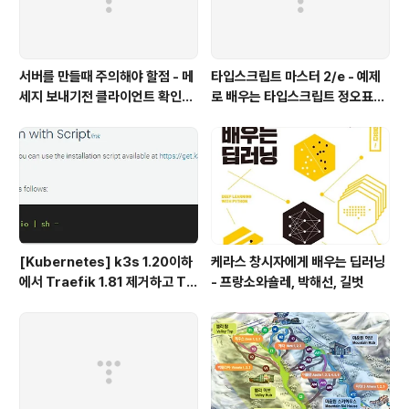
서버를 만들때 주의해야 할점 - 메
타입스크립트 마스터 2/e - 예제
세지 보내기전 클라이언트 확인하
로 배우는 타입스크립트 정오표
기
(에이콘 출판사)
[Kubernetes] k3s 1.20이하
케라스 창시자에게 배우는 딥러닝
에서 Traefik 1.81 제거하고 Tr
- 프랑소와숄레, 박해선, 길벗
aefik 2.x 설치하기