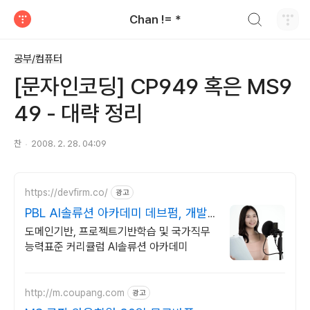
검색하기
Chan != *
티스토리
공부/컴퓨터
[문자인코딩] CP949 혹은 MS9
49 - 대략 정리
찬
2008. 2. 28. 04:09
https://devfirm.co/
광고
PBL AI솔류션 아카데미 데브펌, 개발
자들의 기업
도메인기반, 프로젝트기반학습 및 국가직무
능력표준 커리큘럼 AI솔류션 아카데미
http://m.coupang.com
광고