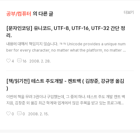
더보기
공부/컴퓨터
의 다른 글
[문자인코딩] 유니코드, UTF-8, UTF-16, UTF-32 간단 정
리.
글 내용
내용에 대해서 책임지지 않습니다. ㅋㅋ Unicode provides a unique num
ber for every character, no matter what the platform, no matter w
hat the program, no matter what the language. http://www.unicod
4
16
2008. 2. 28.
e.org/standard/WhatIsUnicode.html 위에 설명되어 있는대로다. 유니코
드란? unicode는 모든 문자에 index를 줘 놓은 것이다. 더 이상도 아니고, 더
이하도 아니다. 이 index를 code point라고 부르는데, 그냥 index라고 칭하
[책/읽기전] 테스트 주도개발 - 켄트백 ( 김창준, 강규영 옮김
도록 하자. 'A'라는 글자는 0x0041 이라는 index를 가진다. 'a'라는 글자는 0
x0061 이라는 index를..
)
글 내용
이번에 책을 무려 3권이나 구입했는데, 그 중에 하나. 테스트 주도 개발 켄트 벡
지음, 김창준 외 옮김 최근 학계와 업계에서 많은 주목을 받고 있는 프로그래밍
방법인 '테스트 주도 개발(Test-Driven Development)'에 대해 설명한 책
0
0
2008. 2. 15.
이다. 테스트 주도 개발을 퍼뜨린 장본인이며 객체 지향 프로그래밍의 선구자
중 한 사람인 켄트 벡이 직접 서술했고, 부록에는 TDD 시연 동영상을 수록했
다. 지금은 겨우 서문을 다 읽고 1부의 1장을 아주 조금 읽었다. 실제 내용은 겨
우 5-6페이지 읽었을 뿐이다. 책의 앞에는 옮긴이의 서문과, 옮긴이가 쓴 TDD