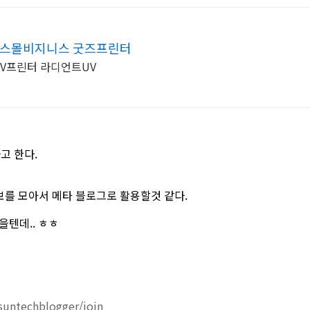
 스몰비지니스 굿즈프린터
V프린터 라디언트UV
고 한다.
정보를 모아서 메타 블로그로 활용할것 같다.
을텐데.. ㅎㅎ
suntechblogger/join