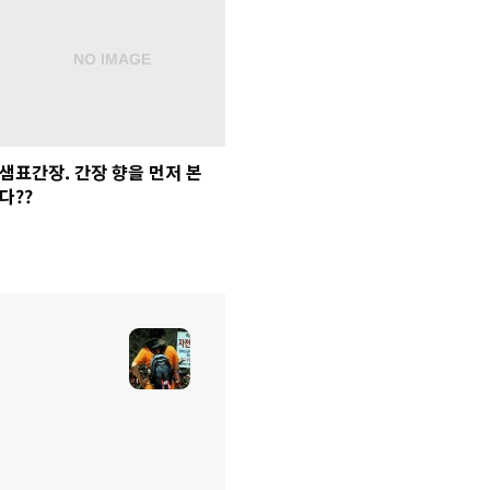
샘표간장. 간장 향을 먼저 본
다??