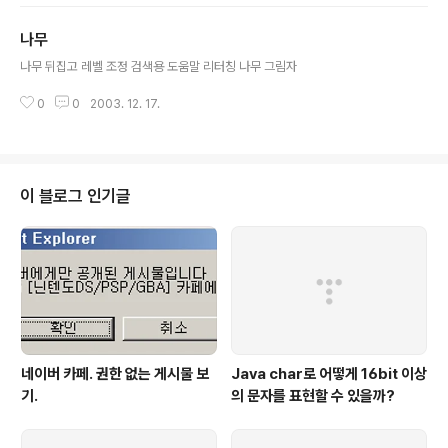
나무
글 내용
나무 뒤집고 레벨 조정 검색용 도움말 리터칭 나무 그림자
0
0
2003. 12. 17.
이 블로그 인기글
네이버 카페. 권한 없는 게시물 보
Java char로 어떻게 16bit 이상
기.
의 문자를 표현할 수 있을까?