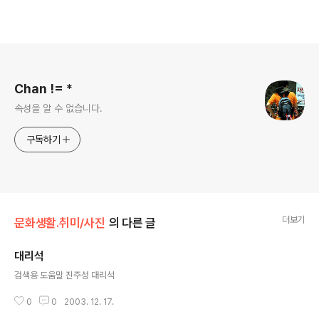
로그 정보
Chan != *
속성을 알 수 없습니다.
구독하기
더보기
문화생활.취미/사진
의 다른 글
대리석
글 내용
검색용 도움말 진주성 대리석
0
0
2003. 12. 17.