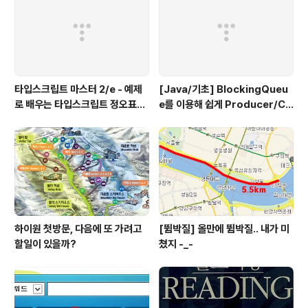
타입스크립트 마스터 2/e - 예제
[Java/기초] BlockingQueu
로 배우는 타입스크립트 정오표
e를 이용해 쉽게 Producer/Co
(에이콘 출판사)
nsumer 패턴 만들기
하이원 첫방문, 다음에 또 가려고
[뜀박질] 올만에 뜀박질.. 내가 미
할일이 있을까?
쳤지 -_-