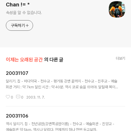
Chan != *
속성을 알 수 없습니다.
구독하기
더보기
이제는 오래된 공간
의 다른 글
20031107
글 내용
달리기. 집 - 바다약국 - 천수교 - 평거동 강변 끝까지 - 천수교 - 진주교 - 예술
회관 거리 : 약 7km 달린 시간 : 약 40분. 역시 코로 숨을 쉬어야. 달릴때 목이
덜 말라. 덜 힘들다. 달리는것은 정말로 정직하다. 내가 무리를 하거나. 잠시 딴
0
0
2003. 11. 7.
생각을 하면 바로 다리가 풀려 버린다. 세상에 살아 가는것도 마찬가지인것 같
다.
20031106
글 내용
역시 달리기. 집 - 천년공원(강변쪽공원이름) - 천수교 - 예술회관 - 진양교 -
예술회관 약 5km. 역시나 달렸다. 언제까지 하나 한번 두고보자.