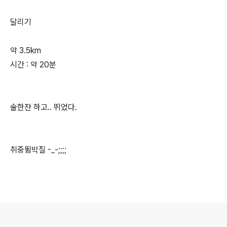
달리기
약 3.5km
시간 : 약 20분
술한잔 하고.. 뛰었다.
취중뜀박질 -_-;;;;
로그 정보