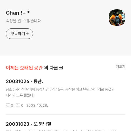
Chan != *
속성을 알 수 없습니다.
구독하기
더보기
이제는 오래된 공간
의 다른 글
20031026 - 등산.
글 내용
장소 : 지리산 칼바위 등정시간 : 약 45분. 등산을 하고 난뒤. 달리기로 뭉쳤던
다리가 모두 풀렸다.
0
0
2003. 10. 28.
20031023 - 또 뜀박질
글 내용