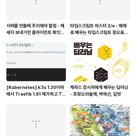
서버를 만들때 주의해야 할점 - 메
타입스크립트 마스터 2/e - 예제
세지 보내기전 클라이언트 확인하
로 배우는 타입스크립트 정오표
기
(에이콘 출판사)
[Kubernetes] k3s 1.20이하
케라스 창시자에게 배우는 딥러닝
에서 Traefik 1.81 제거하고 Tr
- 프랑소와숄레, 박해선, 길벗
aefik 2.x 설치하기