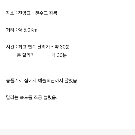
장소 : 진양교 - 천수교 왕복
거리 : 약 5.0Km
시간 : 최고 연속 달리기 - 약 30분
총 달리기 - 약 30분
몸풀기로 집에서 예술회관까지 달렸음.
달리는 속도를 조금 늘렸음.
로그 정보