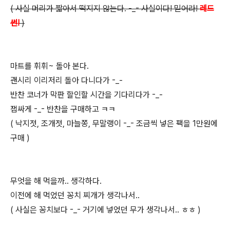
( 사실 머리가 짧아서 떡지지 않는다. -_- 사실이다! 믿어라!
레드
썬!
)
마트를 휘휘~ 돌아 본다.
괜시리 이리저리 돌아 다니다가 -_-
반찬 코너가 막판 할인할 시간을 기다리다가 -_-
잽싸게 -_- 반찬을 구매하고 ㅋㅋ
( 낙지젓, 조개젓, 마늘쫑, 무말랭이 -_- 조금씩 넣은 팩을 1만원에
구매 )
무엇을 해 먹을까.. 생각하다.
이전에 해 먹었던 꽁치 찌개가 생각나서..
( 사실은 꽁치보다 -_- 거기에 넣었던 무가 생각나서.. ㅎㅎ )