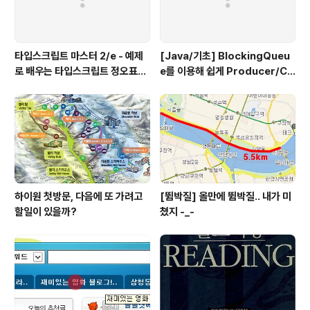
타입스크립트 마스터 2/e - 예제
[Java/기초] BlockingQueu
로 배우는 타입스크립트 정오표
e를 이용해 쉽게 Producer/Co
(에이콘 출판사)
nsumer 패턴 만들기
하이원 첫방문, 다음에 또 가려고
[뜀박질] 올만에 뜀박질.. 내가 미
할일이 있을까?
쳤지 -_-