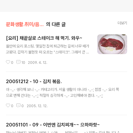
더보기
문화생활.취미/음식.기타
의 다른 글
[요리] 채끝살로 스테이크 해 먹기. 와우~
글 내용
올만에 요리 포스팅. 몇일전 집에 퇴근하는 길에 너무 배가
고팠다. 갑자기 불현듯 떠 오르는 "스테이크". 그래서 큰 마
음먹고 마트에 식육점으로 고고고~ 등심과 채끝살 중에서
0
10
2009. 4. 12.
채끝살을 구매. 무려 1.2만원이나 들었다 ㅠ_ㅠ 그리고 파
슬리 말려서 부셔놓은것도 한통사고(약 3.5천원), 고구마
도 2개사고 ( 2천원 ). 후식으로 먹을 딸기도 구매 (2천원),
20051212 - 10 - 김치 볶음.
그리고 집에 도착. 통후추도 한통 사려고 했지만, 그리 많이
글 내용
쓸데가 없을것 같아서 그냥 집에 있는 후추로 대체 하기로
아 -_- 생각해 보니 -_- 카테고리가. 서울 생활이 아니라 -_-; 점점 -_- 요리 쪽
했다. 처음에 채끝살을 구입했을때 차갑게 되어 있는 상태
으로 변해 간다는 -_-;; 적절히 심각하게 -_- 고민해봐야 겠다. -_-;;
라, 어두운 갈색이었지만, 상온에서 서서히 빨간색으로 변
했다. 그때, 채끝살에 올리브유를 살짝 뿌리고, 밑간으로 소
0
0
2005. 12. 12.
금, 후추, 파슬리를 골고루 뿌려준다. 그리고 약 30분간 그
냥 ..
20051101 - 09 - 이번엔 김치찌개~~ 으하하핫~
글 내용
하느님 아버지. 부처님 어머니.. ( 아! -_- 부처님은 -_-;; ) 암튼~ 감사 합니다. ^