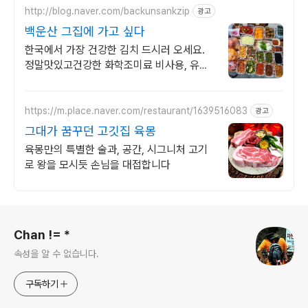
http://blog.naver.com/backunsankzip
광고
백운산 그집에 가고 싶다
한국에서 가장 건강한 김치 드시러 오세요.
정말맛있고건강한 화학조미료 비사용, 유기
농쌀밥 및 현미밥, 직접빚은 유기농 전통간
장,된장으로 조리
https://m.place.naver.com/restaurant/1639516083
광고
그대가 꿈꾸던 고깃집 육몽
육몽만의 특별한 술과, 공간, 시그니처 고기
로 왕을 모시듯 손님을 대접합니다
로그 정보
Chan != *
속성을 알 수 없습니다.
구독하기