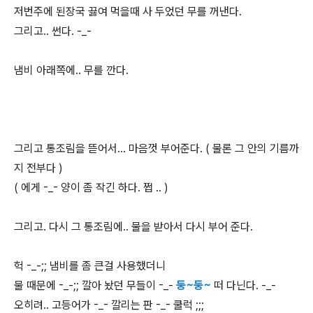
저번주에 된장국 끓여 먹을때 사 두었던 무를 꺼낸다.
그리고.. 썬다. -_-
냄비 아래쪽에.. 무를 깐다.
그리고 통조림을 뜯어서... 마음껏 부어준다. ( 물론 그 안의 기름까
지 전부다 )
( 에게 -_- 양이 좀 작긴 하다. 쩝 .. )
그리고. 다시 그 통조림에.. 물을 받아서 다시 부어 준다.
헉 -_-;; 냄비를 좀 큰걸 사용했더니
물 때문에 -_-;; 깔아 놨던 무들이 -_-
둥~둥~
떠 다닌다. -_-
오히려.. 고등어가 -_- 깔리는 판 -_- 쿨럭 ;;;