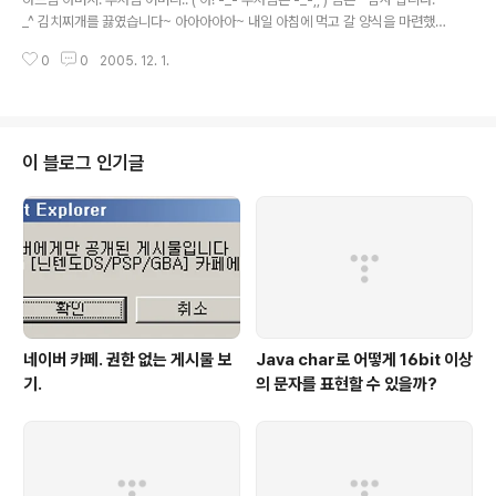
_^ 김치찌개를 끓였습니다~ 아아아아아~ 내일 아침에 먹고 갈 양식을 마련했다
~ 음하하하핫! 김치가 -_- 시어서 -_- 곰팡이가 슬고 있는 모습을 보다 못해서
0
0
2005. 12. 1.
-_-;; 곰팡이 올른곳은 살짝 두고.. 남은것을 가지고. 김치찌개를 했다. -_- 그래
서 그런지 -_- 양이 많다. -_- 집에서 먹는다면 문제가 아니겠지만 -_- 아마도
나 혼자서 먹으면 -_-;;; 한 4일은 걸려야 먹을것 같다. ( 아침만. 조금씩 먹으니
깐 -_-;; 더 걱정 ;; ) 김치를 썰어서.. ( 사실은 -_- 가위로 슥삭 슥삭 ;; ㅎㅎ ) 냄
비에 넣고.. 참치기름 살짝 넣어서.. 살짝 볶다가.. 물 넣고. 바글 바글.. 애호박 넣
이 블로그 인기글
구..
네이버 카페. 권한 없는 게시물 보
Java char로 어떻게 16bit 이상
기.
의 문자를 표현할 수 있을까?