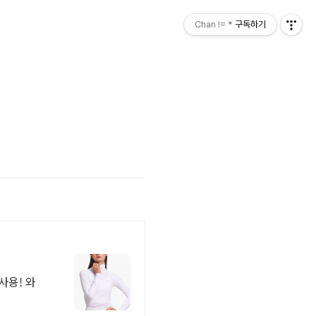
Chan != *
구독하기
사용! 와