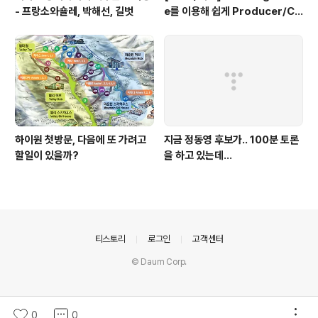
- 프랑소와숄레, 박해선, 길벗
e를 이용해 쉽게 Producer/Co
nsumer 패턴 만들기
하이원 첫방문, 다음에 또 가려고
지금 정동영 후보가.. 100분 토론
할일이 있을까?
을 하고 있는데...
의안내
티스토리
로그인
고객센터
© Daum Corp.
0
0