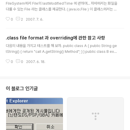
FileSystem에서 File의 lastModifiedTime 에 관하여... 자바에서는 화일을
다룰 수 있는 File 라는 클래스를 제공한다. ( java.io.File ) 이 클래스에서는 화
일의 정보를 get 하거나 set 할 수 있도록 제공해 주는데. 그중에서 지금 확인
0
2
2007. 7. 6.
해 볼 것은 lastModified Time 에 관한 내용이다. 자바의 File 에서는 해당
화일의 마지막 변경 시간을 얻어 올 수도 있으며, 지정해 줄 수 있는 메소드를 제
공해 준다. 그리고 위의 코드는 OS에 맞는 FileSystem의 setLastModified
.class file format 과 overriding에 관한 참고 사항
를 호출하게 되며, Windows에서는 일반적으로 Win32FileSystem.setLa
글 내용
stModified를 호출하게 된다. 이 놈은 결국은 native 코드를 사용호출..
다음의 내용을 가지고 테스트를 해 보자. public class A { public String ge
tString() { return "call A.getString() Method"; } } public class B ext
ends A { public String getString() { return "call B.getString() Meth
0
0
2007. 6. 18.
od"; } } public class C { public static void main(String... strs) { B b =
new B(); System.out.println ( b.getString() ) ; } } 이렇게 만든 상태에서
모두 컴파일을 하고, C 화일을 실행 시키면 "call B.getString() Method" 가
나온다. 그 후에 B..
이 블로그 인기글