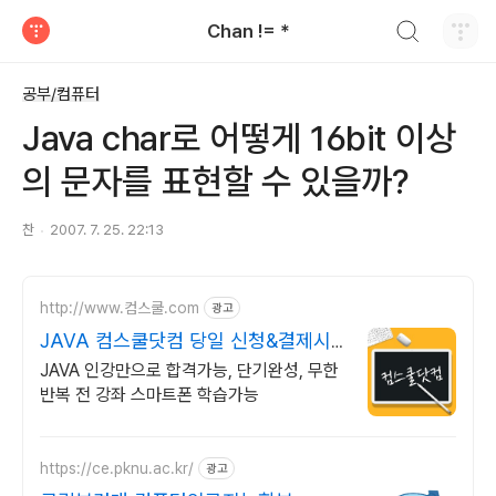
검색하기
Chan != *
티스토리
공부/컴퓨터
Java char로 어떻게 16bit 이상
의 문자를 표현할 수 있을까?
찬
2007. 7. 25. 22:13
http://www.컴스쿨.com
광고
JAVA 컴스쿨닷컴 당일 신청&결제시
기프티콘!
JAVA 인강만으로 합격가능, 단기완성, 무한
반복 전 강좌 스마트폰 학습가능
https://ce.pknu.ac.kr/
광고