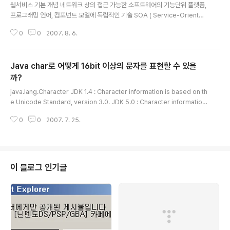
웹서비스 기본 개념 네트워크 상의 접근 가능한 소프트웨어의 기능단위 플랫폼,
프로그래밍 언어, 컴포넌트 모델에 독립적인 기술 SOA ( Service-Oriented
Architecture ) 기반 SOA에서는 소프트웨어의 기능이 서비스의 집합으로 분
0
0
2007. 8. 6.
류된다. SOA의 메카니즘 Service provider : 어떤 동작을 기술(descripti
on) 하고 이를 Registry 에 등록( publish ) 한다. Service registry : prov
ider를 등록하고, consumer에게 provider의 정보를 제공한다. Service c
Java char로 어떻게 16bit 이상의 문자를 표현할 수 있을
omsumer : registry에서 provider정보를 찾아 ( find ) , provider를 연결
(bind) 한다. Web Service Stack Web..
까?
글 내용
java.lang.Character JDK 1.4 : Character information is based on th
e Unicode Standard, version 3.0. JDK 5.0 : Character information
is based on the Unicode Standard, version 4.0. Java에서 char 은 1
0
0
2007. 7. 25.
6bit 고정 길이를 가지도록 되어 있다. 하지만 unicode 의 값 중에는 U+000
0 ~ U+FFFF 를 넘어서는 값도 있기 때문에 이에 대한 처리가 문제가 된다. 1 J
DK 1.4의 api document 중에서 Character 에 관한 문서를 확인해 보고 ( h
ttp://java.sun.com/j2se/1.4.2/docs/api/java/lang/Char..
이 블로그 인기글