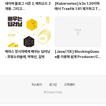
네이버 블로그 시즌 2, 에피소드 2
[Kubernetes] k3s 1.20이하
개봉. 그리고...
에서 Traefik 1.81 제거하고 Tr
aefik 2.x 설치하기
케라스 창시자에게 배우는 딥러닝
[Java/기초] BlockingQueu
- 프랑소와숄레, 박해선, 길벗
e를 이용해 쉽게 Producer/Co
nsumer 패턴 만들기
의안내
티스토리
로그인
고객센터
© Daum Corp.