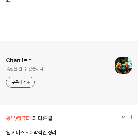
죠 ^_^
로그 정보
Chan != *
속성을 알 수 없습니다.
구독하기
더보기
공부/컴퓨터
의 다른 글
웹 서비스 - 대략적인 정리
글 내용