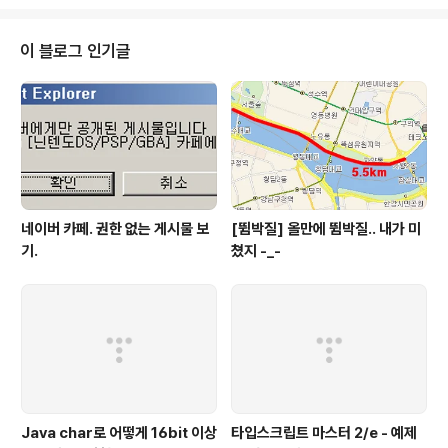
는 국군복장을 한 표현철 역을 맡은 신하균. ( 신하균은 정말로 대단하게 최근의
영화중에 세곳에서나 등장한다. "웰컴투 동막골", "친절한 금자씨", 그리고 곧 개
봉할 "박수칠때 떠나라" ) 그 반대편에는 리수화 역을 맡은 정재영씨. ( 이 분의
이 블로그 인기글
이름을 처음 알았다. 카리스마 있는 연기력이 짱 -_-b ..
네이버 카페. 권한 없는 게시물 보
[뜀박질] 올만에 뜀박질.. 내가 미
기.
쳤지 -_-
Java char로 어떻게 16bit 이상
타입스크립트 마스터 2/e - 예제