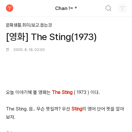
검색하기
Chan != *
티스토리
문화생활.취미/보고 듣는것
[영화] The Sting(1973)
찬
2005. 8. 18. 02:00
오늘 이야기해 볼 영화는
The Sting
( 1973 ) 이다.
The Sting. 음.. 무슨 뜻일까? 우선
Sting
의 영어 단어 뜻을 알아
보자.