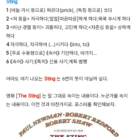
Sting
1
(바늘·가시 등으로) 찌르다(prick), (독침 등으로) 쏘다
2
<혀 등을> 자극하다;얼얼[따끔따끔]하게 하다;쿡쿡 쑤시게 하다
3
<비난·경멸 등이> 괴롭히다, 고민케 하다;<자존심 등을> 상하게
하다
4
자극하다, 자극하여 (…)시키다 《into, to》
5
[주로 수동형으로] 《속어》 기만하다, 바가지...
6
《속어》 사기;《특히》 신용 사기;계획 범행
아마도 여기 나오는
Sting
는 6번의 뜻이 아닐까 싶다.
영화 [
The Sting
] 는 말 그대로 속이는 내용이다. 누군가를 속이
는 내용이다. 이전 것과 마찬가지로. 포스터를 확인해보자.