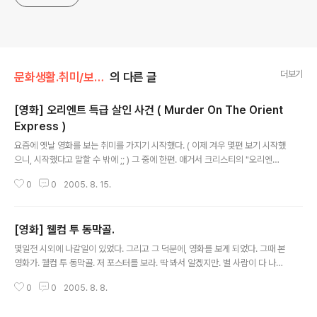
더보기
문화생활.취미/보고 듣는것
의 다른 글
[영화] 오리엔트 특급 살인 사건 ( Murder On The Orient
Express )
글 내용
요즘에 옛날 영화를 보는 취미를 가지기 시작했다. ( 이제 겨우 몇편 보기 시작했
으니, 시작했다고 말할 수 밖에 ;; ) 그 중에 한편. 애거서 크리스티의 "오리엔트
특급 살인 사건" 이다. 사실. 애거서 크리스티라고 하면. 나 같이 무지한 사람도,
0
0
2005. 8. 15.
추리 소설의 여왕이라고 알고 있을 만큼 유명한다. 이 사람이 쓴 소설을 바탕으
로 영화가 제작되어진것이다. ( 물론 아주 오래 전에.. ;; ) 많이 들어보던 제목이
라 무심결에 골라서 보게 되었다. 이제까지는 제목만 보고, 와~ "특급! 살인!"을
[영화] 웰컴 투 동막골.
보게 되는구나. 라고 생각했었다. 난, Special 할때, 특급인줄 알고 -_- 아주 잔
글 내용
인하게 사건이 일어 난다고 생각했었다. 훗 -_-;;; ( 정말 무지했었다 -_-; 쿨럭 ;;
몇일전 시외에 나갈일이 있었다. 그리고 그 덕분에, 영화를 보게 되었다. 그때 본
) 사실 제목에서 나오는 특급은..
영화가. 웰컴 투 동막골. 저 포스터를 보라. 딱 봐서 알겠지만. 별 사람이 다 나온
다. 그렇기 때문에 등장 인물 부터 살펴 보도록 하는게 좋을것 같다. 가운데 자신
0
0
2005. 8. 8.
이 광난임을 나타내기라도 하는듯 꽃을 꽃고 나오는 여일 역을 맡은 강혜정 ( 여
일의 저 표정은 정말로 어울린닷! 멋지다고 표현하고 싶다. -_-b ) 그 우측으로