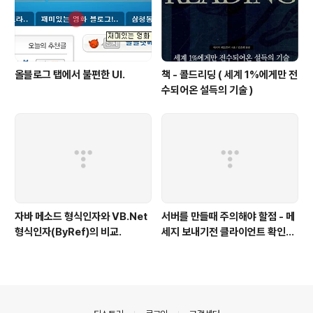
올블로그 탭에서 불편한 UI.
책 - 콜드리딩 ( 세계 1%에게만 전
수되어온 설득의 기술 )
자바 메소드 형식인자와 VB.Net
서버를 만들때 주의해야 할점 - 메
형식인자(ByRef)의 비교.
세지 보내기전 클라이언트 확인하
기
의안내