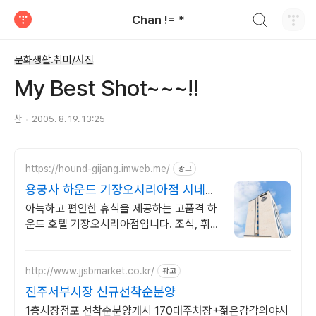
검색하기
Chan != *
티스토리
문화생활.취미/사진
My Best Shot~~~!!
찬
2005. 8. 19. 13:25
https://hound-gijang.imweb.me/
광고
용궁사 하운드 기장오시리아점 시네마
룸, 키즈풀, 패밀리풀
아늑하고 편안한 휴식을 제공하는 고품격 하
운드 호텔 기장오시리아점입니다. 조식, 휘트
니스센터, 세탁실, 비즈니스센터 등 무료로
다양한 서비스를 누려보세요.
http://www.jjsbmarket.co.kr/
광고
진주서부시장 신규선착순분양
1층시장점포 선착순분양개시 170대주차장+젊은감각의야시