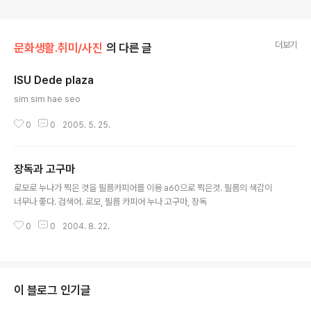
더보기
문화생활.취미/사진
의 다른 글
ISU Dede plaza
글 내용
sim sim hae seo
0
0
2005. 5. 25.
장독과 고구마
글 내용
로모로 누나가 찍은 것을 필름카피어를 이용 a60으로 찍은것. 필름의 색감이
너무나 좋다. 검색어. 로모, 필름 카피어 누나 고구마, 장독
0
0
2004. 8. 22.
이 블로그 인기글