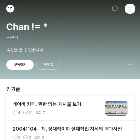
검색하기
티스토리
Chan != *
구독자
1
속성을 알 수 없습니다.
구독하기
방명록
신고하기 레이어
열기
인기글
네이버 카페. 권한 없는 게시물 보기.
4
21
조회
7
20041104 - 책, 상대적이며 절대적인 지식의 백과사전
0
0
조회
3