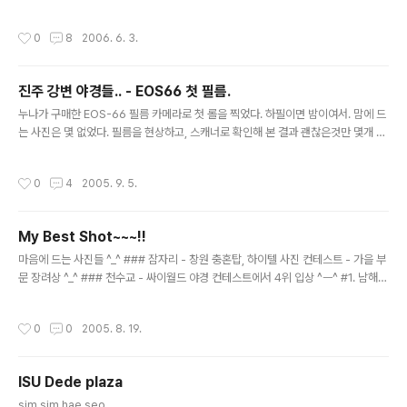
_ㅜ ) 그래도.. 쩝. 찍고 보자는 생각에 열심히 찍고.. 필름을
꺼내기 위해서 가방을 뒤지지는 순간 -_- 발견된 -_- 칼라
작성시간
0
8
2006. 6. 3.
필름 -_-; 완전 좌절 -_-;;; ㅋㅋ 그래도 올만에 사진을 찍어
본다. 인물 사진을 위주로 찍었는데, 인물 사진을 초상권의
문제로 ㅋㅋ 그나마 느낌이 좋은 사진 한 두장은 나중에 허
진주 강변 야경들.. - EOS66 첫 필름.
락 맡고 올리고.. 나머지 몇장 올리겠삼. ㅋㅋ
글 내용
누나가 구매한 EOS-66 필름 카메라로 첫 롤을 찍었다. 하필이면 밤이여서. 맘에 드
는 사진은 몇 없었다. 필름을 현상하고, 스캐너로 확인해 본 결과 괜찮은것만 몇개 추
려서 인화를 했다. 그리고 다시 괜찮은것 몇개만 스캔을 한다. 제대로된 필카로 찍은
첫번째롤. 기억해야지. 거의 가로등의 느낌으로 찍었지만. 저 벽면의 질감이 느껴져
작성시간
0
4
2005. 9. 5.
서 맘에 든다. 밤에 사진을 찍는다면. 그리고 플래쉬를 터트리지 않고, 그리고 삼각대
도 세우지 않고 사진을 찍는다면. 흔들리는것은 당연한것이다. 바로 그 점을 이용해
서 저 사진을 찍고 싶었다. 길을 따라 달려가는 자전거. 흔들림때문에 더욱 더 느낌이
My Best Shot~~~!!
좋다. 예전에 진양호에서도 이것과 비슷한 각도로 찍은 계단사진이 있다. 그날은 오
글 내용
후에 날은 흐렸지만 광량이 나의 손떨림을 충분히..
마음에 드는 사진들 ^_^ ### 잠자리 - 창원 충혼탑, 하이텔 사진 컨테스트 - 가을 부
문 장려상 ^_^ ### 천수교 - 싸이월드 야경 컨테스트에서 4위 입상 ^ㅡ^ #1. 남해
상주 해수욕장 야경 #2.남해 상주 해수욕장 야경 #3. 진주성 촉석루 야경 #4. 창원
올림픽 공원 기찻길 - 어둡게 나와서 ㅠ_ㅠ #5. 천수교 앞 에서.. 아이 #6. 삼천포 창
작성시간
0
0
2005. 8. 19.
선대교 #7. 우울한 정물 #8. 반성 수목원 - 상하를 뒤집은 사진 #9. 수평선을 향한
회상 - 부산 용궁사 #10. 비둘기 - 부산 용궁사 #11. 코스모스 #12. 진달래 - 지리산
#13. 노점 할머니 - 삼천포 중앙시장
ISU Dede plaza
글 내용
sim sim hae seo