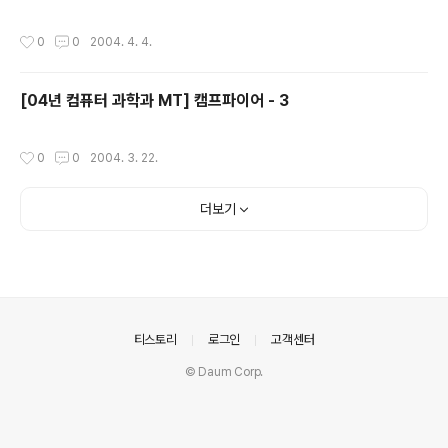
작성시간
0
0
2004. 4. 4.
[04년 컴퓨터 과학과 MT] 캠프파이어 - 3
작성시간
0
0
2004. 3. 22.
더보기
의안내
티스토리
로그인
고객센터
© Daum Corp.