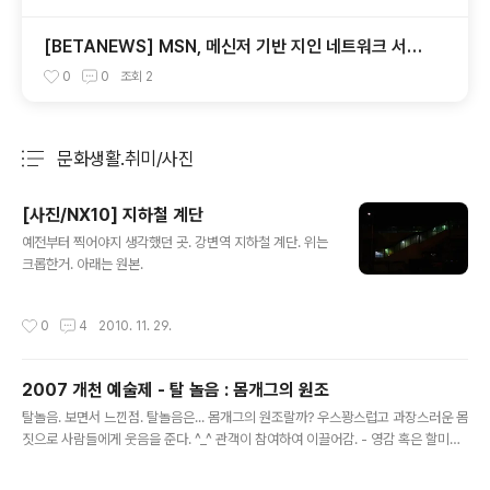
[BETANEWS] MSN, 메신저 기반 지인 네트워크 서비
스 시작
0
0
조회
2
문화생활.취미/사진
분류 전체보기
주요 글 목록
[사진/NX10] 지하철 계단
글 내용
예전부터 찍어야지 생각했던 곳. 강변역 지하철 계단. 위는
크롭한거. 아래는 원본.
작성시간
0
4
2010. 11. 29.
2007 개천 예술제 - 탈 놀음 : 몸개그의 원조
글 내용
탈놀음. 보면서 느낀점. 탈놀음은... 몸개그의 원조랄까? 우스꽝스럽고 과장스러운 몸
짓으로 사람들에게 웃음을 준다. ^_^ 관객이 참여하여 이끌어감. - 영감 혹은 할미가
어디 있는지 관객에게 물어봄. 영감이나 중등 광대가 관객속에 숨어 있다가 나타나는
경우가 있음. 사회에 대한 풍자 및 조롱 하는 내용을 담고 있음. 양반은 멍청하고, 겁