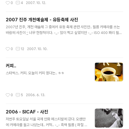
작성시간
0
4
2007. 10. 12.
많고, 욕심 많고.. 나쁜것은 다 가지고 있음. 중은 땡중이고, 여색뿐만 아니라 주색도
밝힘. 포졸들도 다들 과장되게 나옴. 아래 사진은 김해 가락 오광대 보존회의 탈놀음
중 일부. 뒷담화. 워낙 동작이 크기 때문에 저녁때에는 사진찍기가 힘들다. ISO 400
2007 진주 개천예술제 - 유등축제 사진
인데도 ;; 광량이 부족해 빠른 동작이나, 뛰는 동작에서는 사진이 번져버림. ( 후레시
글 내용
라도 터트릴껄 ㅠ_ㅠ 그..
2007년 진주, 개천 예술제 그 중에서 유등 축제 관련 사진만.. 필름 카메라를 쓰는
바람에 사진이 ;; 너무 한정적이다. -_- 많이 찍고 싶었지만 -_- ISO 400 짜리 필름
딸랑 한통만 가지고 가서 ;; 그나마 -_- 사람들 찍고 -_- 경치 찍고 한다고.. 날려 버
렸음 ;;; 느낀점 1. ISO 400이면 야경을 찍기가 충분함. 느낀점 2. 하지만 그래도 -_-
작성시간
0
12
2007. 10. 10.
1/20초 ~ 1/8초를 견딜 수 있어야 함 ;; 나에게는 무리 ;; 느낌점 3. 필름은 비싸다 -_
- 그리고 구하기도 힘들다 ;; 디카를 사야 하나 ;; 느낀점 4. 강변과 진주성만 본다면
정말로 진주만한데가 없다~ ㅎ 진주성에서 바라본 남강 진주교를 통해서 바라보는
커피..
남강 진주교 위에서 찍은 남강 1 진주교 위에서 찍은 남강 2 진..
글 내용
스타벅스. 커피. 오늘의 커피 였다는.. ㅎㅎ
작성시간
0
5
2006. 6. 13.
2006 - SICAF - 사진
글 내용
저번주 토요일날 서울 국제 만화 페스티발에 갔다. 오랜만
에 카메라를 들고 나섰는데.. 커헉.. -_- 흑백 필름 ( 좌절 ㅜ