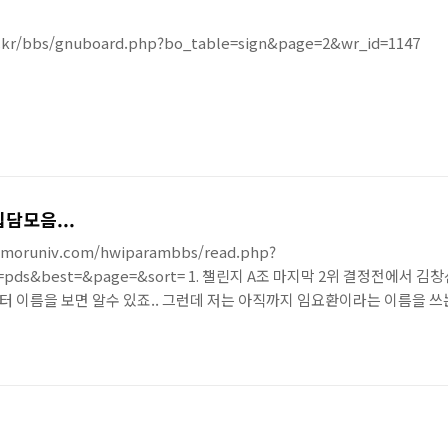
o.kr/bbs/gnuboard.php?bo_table=sign&page=2&wr_id=1147
담모음...
moruniv.com/hwiparambbs/read.php?
le=pds&best=&page=&sort= 1. 챌린지 A조 마지막 2위 결정전에서 
 이름을 보면 알수 있죠.. 그런데 저는 아직까지 임요환이라는 이름을 
쓰는 웨이터 있으시면 저에게 제보해 주시기 바랍니다..." 2. 듀얼 토너먼트
에서 상대방 입구에 지은 벙커속 마린의 상황묘사 김창선 : 벙커 속 마린들