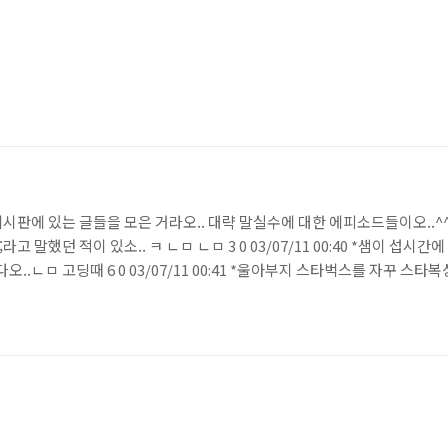
 게시판에 있는 글들을 모은 거라오.. 대략 말실수에 대한 에피소드들이오..^^
라고 말했던 적이 있소.. ㅋ ㄴㅁ ㄴㅁ 3 0 03/07/11 00:40 *샘이 
.ㄴㅁ 고딩때 6 0 03/07/11 00:41 *울아부지 스타벅스를 자꾸 스타복
이.. SANTAFE 호프집을 보고 " 3차는 소나타로 가자" 하더구랴..ㅋㅋ 냉무라오 2
하면 00을 해야 한다" 가 문제였소. 답은 ..