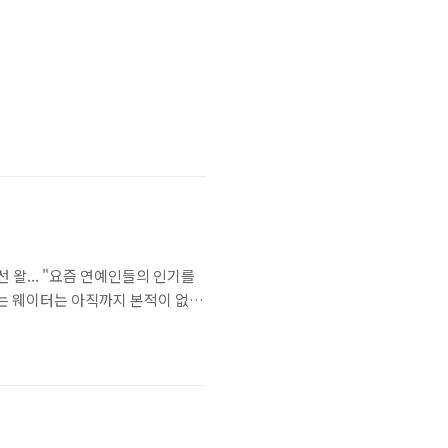
김창선 왈... "요즘 연예인들의 인기를
쓰는 웨이터는 아직까지 본적이 없네
 심성수 대 장진남 노스탤지어 경기
은 차라리 여기가 안전하니까 가만히