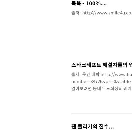
목욕~ 100%....
출처 : http://www.smile4u.c
스타크레프트 해설자들의 입
출처 : 웃긴 대학 http://www.hu
number=84726&pri=0&tab
알아보려면 동네 무도회장의 웨이터
요... 혹시 임요환이라는 이름을 
후반... 심성수선수 불리한 상황
있겠죠? 엄재경 : ..
펜 돌리기의 진수...