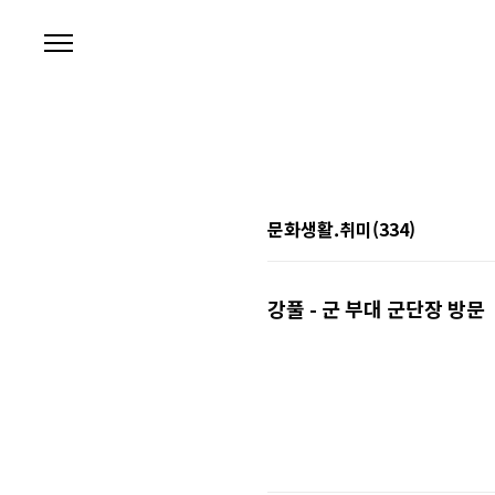
본문 바로가기
문화생활.취미
(334)
강풀 - 군 부대 군단장 방문