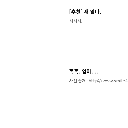
[추천] 새 엄마.
허허허.
흑흑. 엄마....
사진 출처 : http://www.smile4