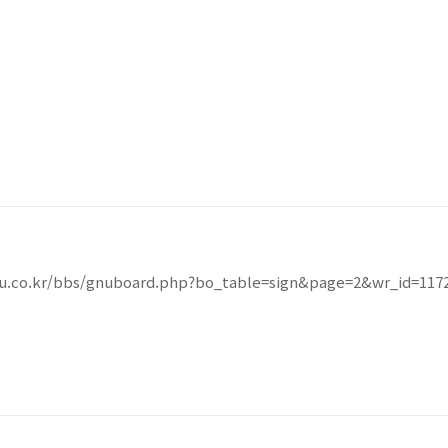
u.co.kr/bbs/gnuboard.php?bo_table=sign&page=2&wr_id=117