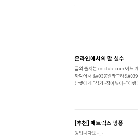
.
온라인에서의 말 실수
글의 출처는 miclub.com 어느
까먹어서 &#039;일라그라&#039;
남햏에게 "성기~집어넣어~"이랬다오.
03/07/11 00:40 *술취한 칭구놈
딩때 성교육시간에 "남자와의 섹스를 
[추천] 매트릭스 핑퐁
왕입니다요 -_-