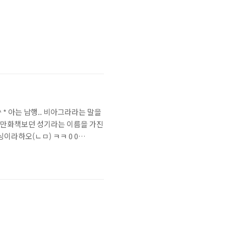
 * 아는 남행.. 비아그라라는 말을
섭시간에 만화책보던 성기라는 이름을 가진
싱이라하오(ㄴㅁ) ㅋㅋ 0 0
 0 03/07/11 00:39 *본좌 고