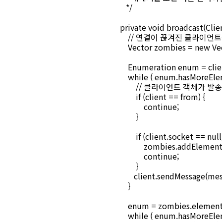
*/
private void broadcast(Clie
// 연결이 끊겨진 클라이언트
Vector zombies = new Vec
Enumeration enum = clien
while ( enum.hasMoreEleme
// 클라이언트 객체가 발송
if (client == from) {
continue;
}
if (client.socket == null)
zombies.addElement(cl
continue;
}
client.sendMessage(mess
}
enum = zombies.elements
while ( enum.hasMoreEleme