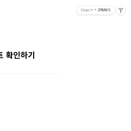
Chan != *
구독하기
트 확인하기