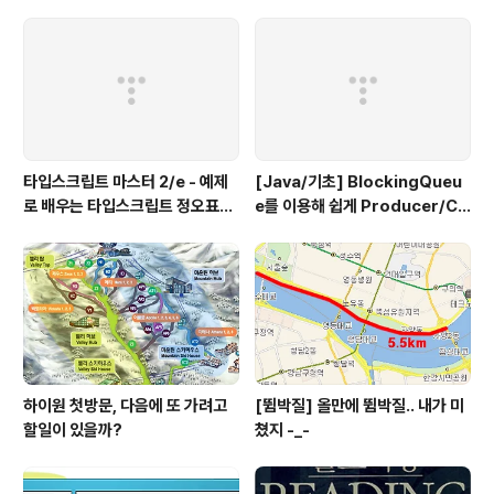
타입스크립트 마스터 2/e - 예제
[Java/기초] BlockingQueu
로 배우는 타입스크립트 정오표
e를 이용해 쉽게 Producer/Co
(에이콘 출판사)
nsumer 패턴 만들기
하이원 첫방문, 다음에 또 가려고
[뜀박질] 올만에 뜀박질.. 내가 미
할일이 있을까?
쳤지 -_-