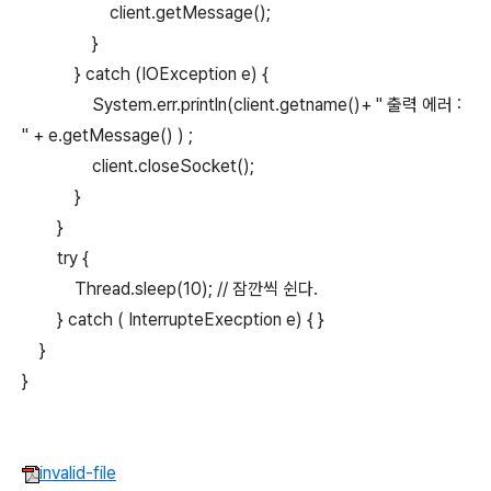
client.getMessage();
}
} catch (IOException e) {
System.err.println(client.getname()+ " 출력 에러 :
" + e.getMessage() ) ;
client.closeSocket();
}
}
try {
Thread.sleep(10); // 잠깐씩 쉰다.
} catch ( InterrupteExecption e) { }
}
}
invalid-file