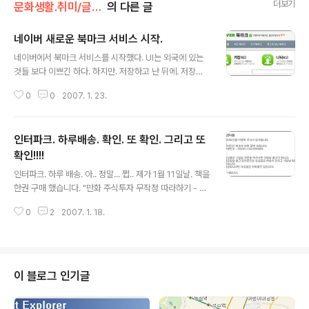
더보기
문화생활.취미/글쓰기
의 다른 글
네이버 새로운 북마크 서비스 시작.
글 내용
네이버에서 북마크 서비스를 시작했다. UI는 외국에 있는
것들 보다 이쁘긴 하다. 하지만. 저장하고 난 뒤에. 저장했
다고 "띵" 하고 뜨는 alert 창은 정말로 꼴불견이다. 그렇게
0
0
2007. 1. 23.
할 수 밖에 없었나 -_-? 쩝... 입력하는 UI 도 귀찮다. 그래
서 북마크릿 이라는 놈을 제공한다. 저 놈은 58.7byte의
exe 화일이다. 저 놈을 수행하면 다음과 같은 화면이 보인
인터파크. 하루배송. 확인. 또 확인. 그리고 또
다. 에게. 겨우 연결폴더에 두개의 링크를 넣는것 뿐이다. (
아무것도 모르는 사람들에게는 오히려 exe 가 훨씬 더 편
확인!!!!
글 내용
하긴 하다. ) ( 이렇게 간단하기 때문에 "프로그램 추가/제
인터파크. 하루 배송. 아.. 정말... 쩝.. 제가 1월 11일날. 책을
거"에 uninstall은 있지 않다. ) 인터넷 익스플로러에 기본
한권 구매 했습니다. "만화 주식투자 무작정 따라하기 - 맨
적으로 "연결" 이 나타나게 되어 있는지 모르겠다. 나는 즐
처음 시작하는 왕초보 주식공부" 라는 책 입니다. 이 제품
겨찾기 대신에 "연결"을 사용하여 ..
0
2
2007. 1. 18.
을 결재한 시점은 2007년 1월 11일 13시 50분입니다. 하
지만 이 제품은 12일날 배송되지 않았습니다. 그래서 저는
보상 신청을 했습니다. 하지만 다음과 같이 응답 왔습니다.
아.. 저는 이해할 수 없었습니다. 왜냐하면, 인터파크 홈페
이지에는 이렇게 나와 있었습니다. 그래서 정말 이해할 수
이 블로그 인기글
없다.. 그래서.. 다시 질문을 했습니다. 아니 분명히 홈페이
지에는 목요일 오후 6시 이전에 신청하면 금요일에 배송된