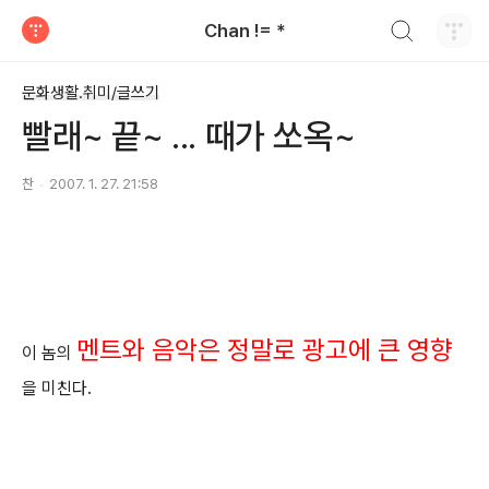
검색하기
Chan != *
티스토리
문화생활.취미/글쓰기
빨래~ 끝~ ... 때가 쏘옥~
찬
2007. 1. 27. 21:58
멘트와 음악은 정말로 광고에 큰 영향
이 놈의
을 미친다.