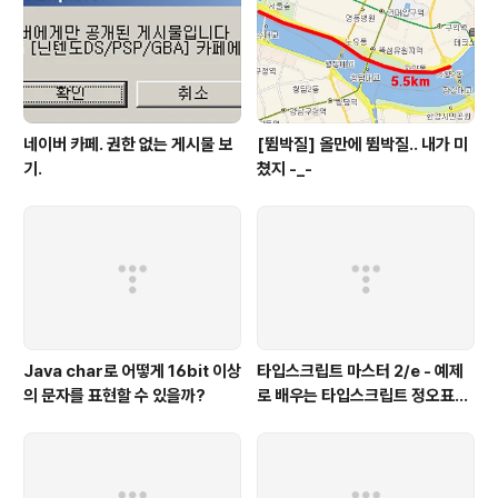
다고 되어 있다.. 그리고 분명 목요일날(11일) 신청하면 출
고일도 목요일(12일)인데 왜 해당 제품의 ..
네이버 카페. 권한 없는 게시물 보
[뜀박질] 올만에 뜀박질.. 내가 미
기.
쳤지 -_-
Java char로 어떻게 16bit 이상
타입스크립트 마스터 2/e - 예제
의 문자를 표현할 수 있을까?
로 배우는 타입스크립트 정오표
(에이콘 출판사)