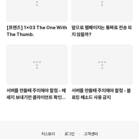
[프렌즈] 1x03 The One With
앞으로 웹페이지는 통짜로 전송 되
The Thumb.
지 않을까?
서버를 만들때 주의해야 할점 - 메
서버를 만들때 주의해야 할점 - 블
세지 보내기전 클라이언트 확인하
로킹 메소드 사용 금지
기
의안내
티스토리
로그인
고객센터