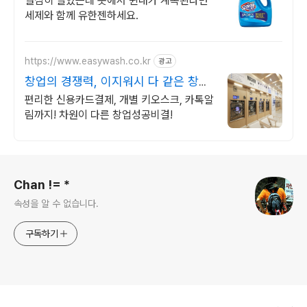
열심히 빨았는데 옷에서 쉰내가 계속된다면
세제와 함께 유한젠하세요.
https://www.easywash.co.kr
광고
창업의 경쟁력, 이지워시 다 같은 창업
이 아니다!
편리한 신용카드결제, 개별 키오스크, 카톡알
림까지! 차원이 다른 창업성공비결!
로그 정보
Chan != *
속성을 알 수 없습니다.
구독하기