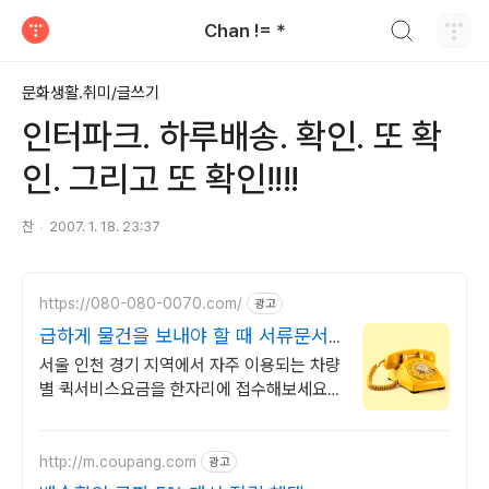
검색하기
Chan != *
티스토리
문화생활.취미/글쓰기
인터파크. 하루배송. 확인. 또 확
인. 그리고 또 확인!!!!
찬
2007. 1. 18. 23:37
https://080-080-0070.com/
광고
급하게 물건을 보내야 할 때 서류문서
샘플 당일 긴급배송
서울 인천 경기 지역에서 자주 이용되는 차량
별 퀵서비스요금을 한자리에 접수해보세요
서류 문서 샘플 당일 긴급배달. 실명 인증 기
사가 도심 급속으로 지금 출발! 하나
http://m.coupang.com
광고