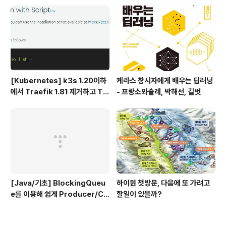
기
(에이콘 출판사)
[Kubernetes] k3s 1.20이하
케라스 창시자에게 배우는 딥러닝
에서 Traefik 1.81 제거하고 Tr
- 프랑소와숄레, 박해선, 길벗
aefik 2.x 설치하기
[Java/기초] BlockingQueu
하이원 첫방문, 다음에 또 가려고
e를 이용해 쉽게 Producer/Co
할일이 있을까?
nsumer 패턴 만들기