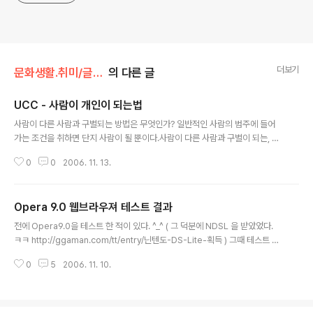
더보기
문화생활.취미/글쓰기
의 다른 글
UCC - 사람이 개인이 되는법
글 내용
사람이 다른 사람과 구별되는 방법은 무엇인가? 일반적인 사람의 범주에 들어
가는 조건을 취하면 단지 사람이 될 뿐이다.사람이 다른 사람과 구별이 되는, 즉
사람이 하나의 개인이 되기 위해서는 남들과 다른 자신만의 특징을 가지고 있어
0
0
2006. 11. 13.
야 한다.요즘에 인터넷에서 UCC 이야기가 참 많이 나온다. web2.0 이 나온
다음에 자주 등장하는 말인데, 우선 UCC 의 정의 부터 알아 보자.http://ko.wi
kipedia.org/wiki/%EC%86%90%EC%88%98%EC%A0%9C%EC%
Opera 9.0 웹브라우져 테스트 결과
9E%91%EB%AC%BC 손수제작물이란 사용자가 만든 제작물을 가리킨다.
글 내용
손수제작물이라는 용어는 UCC(User Created Contents)를 국립국어원에
전에 Opera9.0을 테스트 한 적이 있다. ^_^ ( 그 덕분에 NDSL 을 받았었다.
서 순화한 용어이다. 위키백과 또한 사용자가 만들어 가는 제작물이므..
ㅋㅋ http://ggaman.com/tt/entry/닌텐도-DS-Lite-획득 ) 그때 테스트 결
과 문서를 올린다. doc 로 작성을 해 두어서 이걸 변환해서 올릴려고 했으나, 제
0
5
2006. 11. 10.
대로 변환되는 놈들이 없어서 밀뤄두었는데 ThinkFreeViewer 를 설치해 두
어서 이곳에 올려둔다. 확실히 문서를 올려두고 가볍게 보기에는 정말로 편한
것 같다. ㅎㅎ