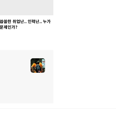
씁쓸한 취업난.. 인력난.. 누가
문제인가?