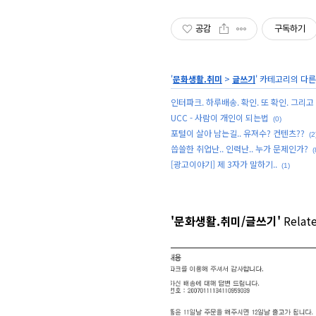
공감
구독하기
'
문화생활.취미
>
글쓰기
' 카테고리의 다른
인터파크. 하루배송. 확인. 또 확인. 그리고 또
UCC - 사람이 개인이 되는법
(0)
포털이 살아 남는길.. 유져수? 컨텐츠??
(2
씁쓸한 취업난.. 인력난.. 누가 문제인가?
(
[광고이야기] 제 3자가 말하기..
(1)
'문화생활.취미/글쓰기'
Relate