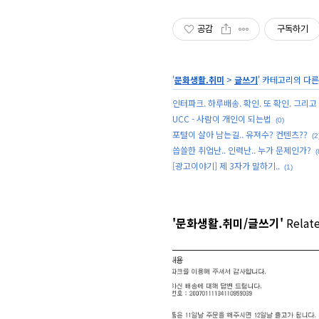
공감
구독하기
'
문화생활.취미
>
글쓰기
' 카테고리의 다른
인터파크. 하루배송. 확인. 또 확인. 그리고 또
UCC - 사람이 개인이 되는법
(0)
포털이 살아 남는길.. 유져수? 컨텐츠??
(2
씁쓸한 취업난.. 인력난.. 누가 문제인가?
(
[광고이야기] 제 3자가 말하기..
(1)
'문화생활.취미/글쓰기'
Relate