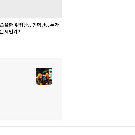
씁쓸한 취업난.. 인력난.. 누가
문제인가?