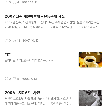
작성시간
0
4
2007. 10. 12.
많고, 욕심 많고.. 나쁜것은 다 가지고 있음. 중은 땡중이고, 여색뿐만 아니라 주색도
밝힘. 포졸들도 다들 과장되게 나옴. 아래 사진은 김해 가락 오광대 보존회의 탈놀음
중 일부. 뒷담화. 워낙 동작이 크기 때문에 저녁때에는 사진찍기가 힘들다. ISO 400
2007 진주 개천예술제 - 유등축제 사진
인데도 ;; 광량이 부족해 빠른 동작이나, 뛰는 동작에서는 사진이 번져버림. ( 후레시
글 내용
라도 터트릴껄 ㅠ_ㅠ 그..
2007년 진주, 개천 예술제 그 중에서 유등 축제 관련 사진만.. 필름 카메라를 쓰는
바람에 사진이 ;; 너무 한정적이다. -_- 많이 찍고 싶었지만 -_- ISO 400 짜리 필름
딸랑 한통만 가지고 가서 ;; 그나마 -_- 사람들 찍고 -_- 경치 찍고 한다고.. 날려 버
렸음 ;;; 느낀점 1. ISO 400이면 야경을 찍기가 충분함. 느낀점 2. 하지만 그래도 -_-
작성시간
0
12
2007. 10. 10.
1/20초 ~ 1/8초를 견딜 수 있어야 함 ;; 나에게는 무리 ;; 느낌점 3. 필름은 비싸다 -_
- 그리고 구하기도 힘들다 ;; 디카를 사야 하나 ;; 느낀점 4. 강변과 진주성만 본다면
정말로 진주만한데가 없다~ ㅎ 진주성에서 바라본 남강 진주교를 통해서 바라보는
커피..
남강 진주교 위에서 찍은 남강 1 진주교 위에서 찍은 남강 2 진..
글 내용
스타벅스. 커피. 오늘의 커피 였다는.. ㅎㅎ
작성시간
0
5
2006. 6. 13.
2006 - SICAF - 사진
글 내용
저번주 토요일날 서울 국제 만화 페스티발에 갔다. 오랜만
에 카메라를 들고 나섰는데.. 커헉.. -_- 흑백 필름 ( 좌절 ㅜ