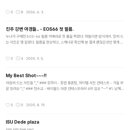
_ㅜ ) 그래도.. 쩝. 찍고 보자는 생각에 열심히 찍고.. 필름을
꺼내기 위해서 가방을 뒤지지는 순간 -_- 발견된 -_- 칼라
작성시간
0
8
2006. 6. 3.
필름 -_-; 완전 좌절 -_-;;; ㅋㅋ 그래도 올만에 사진을 찍어
본다. 인물 사진을 위주로 찍었는데, 인물 사진을 초상권의
문제로 ㅋㅋ 그나마 느낌이 좋은 사진 한 두장은 나중에 허
진주 강변 야경들.. - EOS66 첫 필름.
락 맡고 올리고.. 나머지 몇장 올리겠삼. ㅋㅋ
글 내용
누나가 구매한 EOS-66 필름 카메라로 첫 롤을 찍었다. 하필이면 밤이여서. 맘에 드
는 사진은 몇 없었다. 필름을 현상하고, 스캐너로 확인해 본 결과 괜찮은것만 몇개 추
려서 인화를 했다. 그리고 다시 괜찮은것 몇개만 스캔을 한다. 제대로된 필카로 찍은
첫번째롤. 기억해야지. 거의 가로등의 느낌으로 찍었지만. 저 벽면의 질감이 느껴져
작성시간
0
4
2005. 9. 5.
서 맘에 든다. 밤에 사진을 찍는다면. 그리고 플래쉬를 터트리지 않고, 그리고 삼각대
도 세우지 않고 사진을 찍는다면. 흔들리는것은 당연한것이다. 바로 그 점을 이용해
서 저 사진을 찍고 싶었다. 길을 따라 달려가는 자전거. 흔들림때문에 더욱 더 느낌이
My Best Shot~~~!!
좋다. 예전에 진양호에서도 이것과 비슷한 각도로 찍은 계단사진이 있다. 그날은 오
글 내용
후에 날은 흐렸지만 광량이 나의 손떨림을 충분히..
마음에 드는 사진들 ^_^ ### 잠자리 - 창원 충혼탑, 하이텔 사진 컨테스트 - 가을 부
문 장려상 ^_^ ### 천수교 - 싸이월드 야경 컨테스트에서 4위 입상 ^ㅡ^ #1. 남해
상주 해수욕장 야경 #2.남해 상주 해수욕장 야경 #3. 진주성 촉석루 야경 #4. 창원
올림픽 공원 기찻길 - 어둡게 나와서 ㅠ_ㅠ #5. 천수교 앞 에서.. 아이 #6. 삼천포 창
작성시간
0
0
2005. 8. 19.
선대교 #7. 우울한 정물 #8. 반성 수목원 - 상하를 뒤집은 사진 #9. 수평선을 향한
회상 - 부산 용궁사 #10. 비둘기 - 부산 용궁사 #11. 코스모스 #12. 진달래 - 지리산
#13. 노점 할머니 - 삼천포 중앙시장
ISU Dede plaza
글 내용
sim sim hae seo