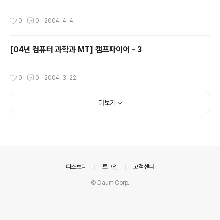
작성시간
0
0
2004. 4. 4.
[04년 컴퓨터 과학과 MT] 캠프파이어 - 3
작성시간
0
0
2004. 3. 22.
더보기
의안내
티스토리
로그인
고객센터
© Daum Corp.