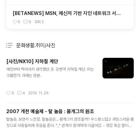
[BETANEWS] MSN, 메신저 기반 지인 네트워크 서비
스 시작
0
0
조회
2
문화생활.취미/사진
분류 전체보기
주요 글 목록
[사진/NX10] 지하철 계단
글 내용
예전부터 찍어야지 생각했던 곳. 강변역 지하철 계단. 위는
크롭한거. 아래는 원본.
작성시간
0
4
2010. 11. 29.
2007 개천 예술제 - 탈 놀음 : 몸개그의 원조
글 내용
탈놀음. 보면서 느낀점. 탈놀음은... 몸개그의 원조랄까? 우스꽝스럽고 과장스러운 몸
짓으로 사람들에게 웃음을 준다. ^_^ 관객이 참여하여 이끌어감. - 영감 혹은 할미가
어디 있는지 관객에게 물어봄. 영감이나 중등 광대가 관객속에 숨어 있다가 나타나는
경우가 있음. 사회에 대한 풍자 및 조롱 하는 내용을 담고 있음. 양반은 멍청하고, 겁