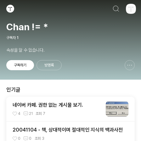
검색하기
티스토리
Chan != *
구독자
1
속성을 알 수 없습니다.
구독하기
방명록
신고하기 레이어
열기
인기글
네이버 카페. 권한 없는 게시물 보기.
4
21
조회
7
20041104 - 책, 상대적이며 절대적인 지식의 백과사전
0
0
조회
3