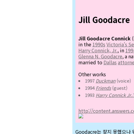
Jill Goodacre
Jill Goodacre Connick
(
in the
1990s
Victoria's S
Harry Connick, Jr.
, in
199
Glenna N. Goodacre
, a n
married to
Dallas
attorn
Other works
1997
Duckman
(voice)
1994
Friends
(guest)
1993
Harry Connick Jr.
http://content.answers.
Goodacre는 찾지 못했으나 