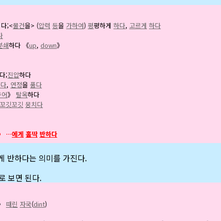
다;<
물건
을> (
압력
등
을
가하여
)
평
평하게
하다
,
고르게
하다
다
분쇄
하다 《
up
,
down
》
다;
진압
하다
하다
,
연정
을
품다
구어
》
탈옥
하다
꼬깃꼬깃
뭉치다
》 …
에게
홀딱
반하다
에게 반하다는 의미를 가진다.
로 보면 된다.
》
때린
자국
(
dint
)