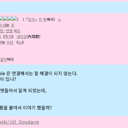
〕
〔「
입구
」
의
뜻
에서〕
n
.
차 대
는
곳
방
,
연결
복도
;《
특히
》
내이강
(內耳腔)
루
는
수단
《
to
》
설치
하다
ibule 은 연결해서는 잘 해결이 되지 않는다.
이 있나?
 엿들어서 알게 되었는데,
 이름을 붙여서 이야기 했을까?
wiki/Jill_Goodacre