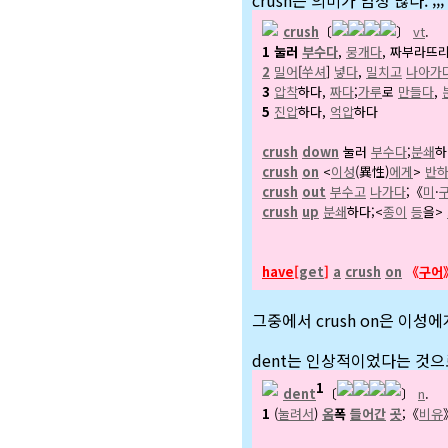
crush는 의미가 엄청 많다. ;;;
crush
〔
〕
vt
.
1
눌러
부수다
,
뭉개다
, 짜부라뜨리
2
밀어
[
쑤셔
]
넣다
,
밀치고
나아가
3
압착
하다,
짜다
;
가루
로
만들다
,
5
진압
하다,
억압
하다
crush
down
눌러
부수다
;
분쇄
하
crush
on
<
이성
(異性)
에게
>
반
crush
out
부수고
나가다
;《
미
·
crush
up
분쇄
하다;<
종이
등
을>
have
[
get
]
a
crush
on
《
구어
그중에서 crush on은 이성
dent는 인상적이었다는 것으
1
dent
〔
〕
n
.
1
(
눌려서
)
옴
폭
들어간
곳
;《
비유