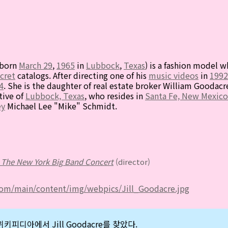
born
March 29
,
1965
in
Lubbock
,
Texas
) is a fashion model 
ecret
catalogs. After directing one of his
music videos
in
1992
4
. She is the daughter of real estate broker William Goodacr
ative of
Lubbock, Texas
, who resides in
Santa Fe, New Mexico
ey
Michael Lee "Mike" Schmidt.
: The New York Big Band Concert
(director)
com/main/content/img/webpics/Jill_Goodacre.jpg
위키피디아에서 Jill Goodacre를 찾았다.