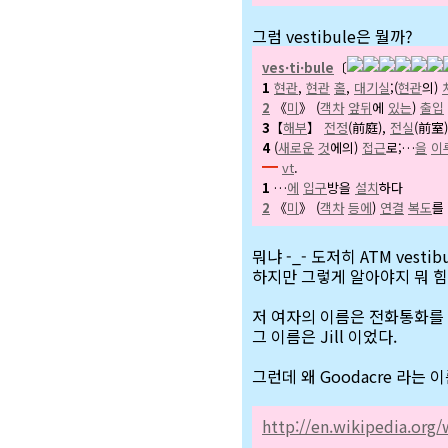
그럼 vestibule은 뭘까?
ves·ti·bule
〔
1
현관
,
현관
홀
,
대기실
;(
현관
의)
2
《
미
》 (
객차
앞뒤
에
있는
)
출입
3
【
해부
】
전정
(前庭),
전실
(前室)
4
(
새로운
것
에의)
접근
로;…
을
이
━
vt
.
1
…
에
입구
방을
설치
하다
2
《
미
》 (
객차
등에
)
연결
복도
를
뭐냐 -_- 도저히 ATM vest
하지만 그렇게 알아야지 뭐 힘
저 여자의 이름은 전화통화를
그 이름은 Jill 이었다.
그런데 왜 Goodacre 라는
http://en.wikipedia.org/