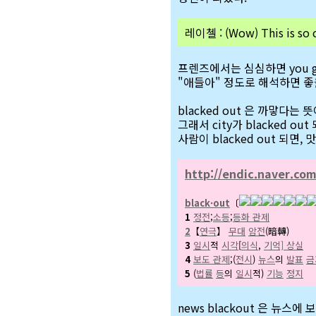
레이첼 : (Wow) This is so c
프렌즈에서는 심심하면 you g
"애들아" 정도로 해석하면 좋
blacked out 은 까맣다는 
그래서 city가 blacked ou
사람이 blacked out 되면
http://endic.naver.co
black·out
〔
1
정전
;
소등
;
등화 관제
2
【
연극
】
무대
암전
(暗轉)
3
일시
적
시각
[
의식
,
기억] 상실
4
보도 관제
;(
전시
)
뉴스
의
발표
금
5
(
법률
등
의
일시
적)
기능
정지
news blackout 은 뉴스