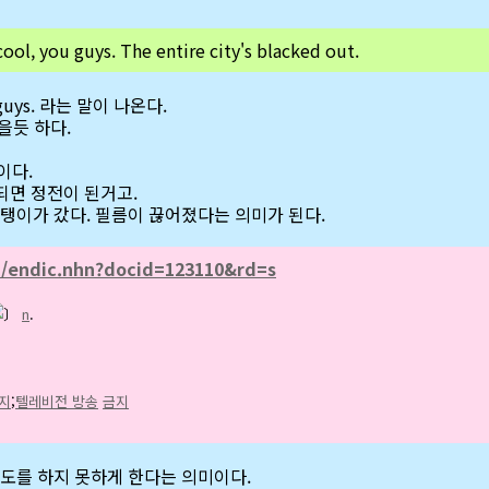
ool, you guys. The entire city's blacked out.
uys. 라는 말이 나온다.
을듯 하다.
뜻이다.
t 되면 정전이 된거고.
, 맛탱이가 갔다. 필름이 끊어졌다는 의미가 된다.
m/endic.nhn?docid=123110&rd=s
〕
n
.
지
;
텔레비전 방송
금지
에 보도를 하지 못하게 한다는 의미이다.