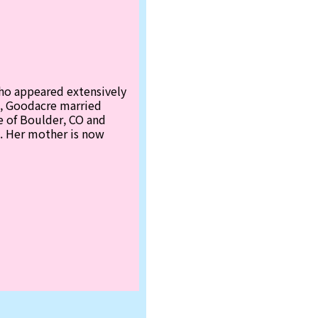
who appeared extensively
, Goodacre married
e of Boulder, CO and
. Her mother is now