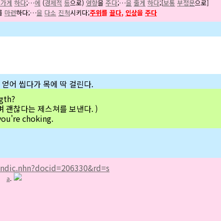
어가게
하다
;…
에
(
경제적
등
으로)
영향
을
주다
;…
을
줄게
하다
;[
보통
부정문
으로]
를
마련
하다;…
을
다소
진척
시키다;
주위
를
끌다
,
인상
을
주다
 얻어 씹다가 목에 딱 걸린다.
gth?
리며 괜찮다는 제스쳐를 보낸다. )
u're choking.
/endic.nhn?docid=206330&rd=s
〕
a
.