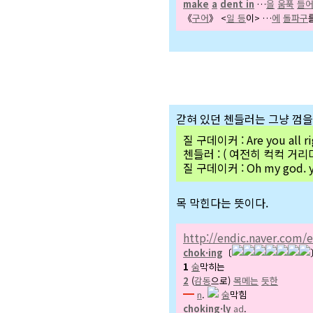
make
a
dent in
…
을
움푹
들
《
구어
》 <
일 등
이> …
에
돌파구
갇혀 있던 첸들러는 그냥 껌을
질 구데이커 : Are you all ri
첸들러 : ( 여전히 컥컥 거
질 구데이커 : Oh my god. yo
목 막힌다는 뜻이다.
http://endic.naver.com
chok·ing
〔
1
숨
막히는
2
(
감동
으로)
목메는
듯한
━
n
.
숨
막힘
choking·ly
ad
.