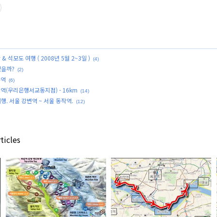
& 석모도 여행 ( 2008년 5월 2~3일 )
(4)
있을까?
(2)
수역
(6)
정역(우리은행서교동지점) - 16km
(14)
행. 서울 강변역 ~ 서울 동작역.
(12)
ticles