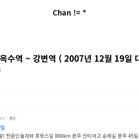
Chan != *
옥수역 ~ 강변역 ( 2007년 12월 19일
)
om/
광고
5일
9 출발! 전문인솔자와 프랑스길 800km 완주 산티아고 순례길 완주 45일,