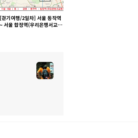
[걷기여행/2일차] 서울 동작역
~ 서울 합정역(우리은행서교동
지점) - 16km