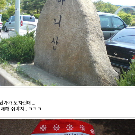
 뭔가가 모자란데...
구매해 줘야지.. ㅋㅋㅋ