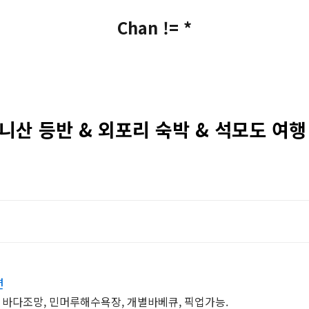
Chan != *
마니산 등반 & 외포리 숙박 & 석모도 여행 
션
바다조망, 민머루해수욕장, 개별바베큐, 픽업가능.