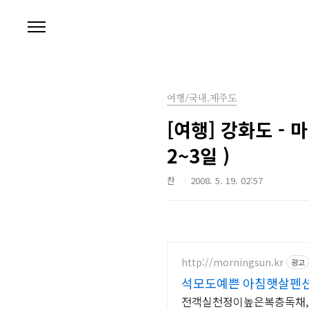
본문 바로가기
여행/국내.제주도
[여행] 강화도 - 
2~3일 )
찬
2008. 5. 19. 02:57
http://morningsun.kr
광고
석모도예쁜 아침햇살펜
전객실천정이높은복층독채, 