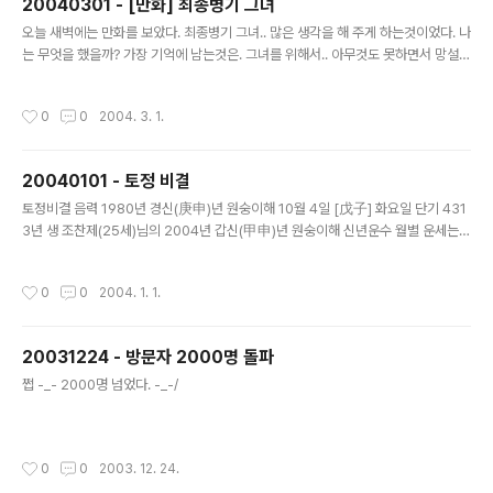
20040301 - [만화] 최종병기 그녀
글 내용
오늘 새벽에는 만화를 보았다. 최종병기 그녀.. 많은 생각을 해 주게 하는것이었다. 나
는 무엇을 했을까? 가장 기억에 남는것은. 그녀를 위해서.. 아무것도 못하면서 망설이
고. 포기하게 되는 장면. 나는 무엇을 할수 있을까? 그 다음에 기억 남는 장면은. 므흣
*-_-* 한 장면들이 많이 나왔다~ 크하하하하 -_-/
작성시간
0
0
2004. 3. 1.
20040101 - 토정 비결
글 내용
토정비결 음력 1980년 경신(庚申)년 원숭이해 10월 4일 [戊子] 화요일 단기 431
3년 생 조찬제(25세)님의 2004년 갑신(甲申)년 원숭이해 신년운수 월별 운세는
음력 월(月)을 뜻합니다. 조금더 상세한 내용이 궁금하신 분들은 토정비결의 작괘 6
62번을 참고하시기 바랍니다. 공명을 얻어 귀향하여 복록을 누릴 해 총 운 六里靑
작성시간
0
0
2004. 1. 1.
山 眼前別界 (육리청산 안전별계) 육리나 되는 청산 눈앞에 별다른 세계가 있다. 청
산의 풍경도 볼만한데 또 그안에 더욱 아름다운 세계가 있으니 보기에 황홀하다. 이
글귀의 뜻은 주인공이 지금까지 보고 느끼고 경험하면서 살아온 것도 즐거운데 금년
20031224 - 방문자 2000명 돌파
에 들어와서는 더욱 좋은 일들이 많으므로 마치 별천지에서 살아가는 것처럼 즐거운
글 내용
세월을 보내게 된다는 비유이다. 쉽게 말해서 재물은 어..
쩝 -_- 2000명 넘었다. -_-/
작성시간
0
0
2003. 12. 24.