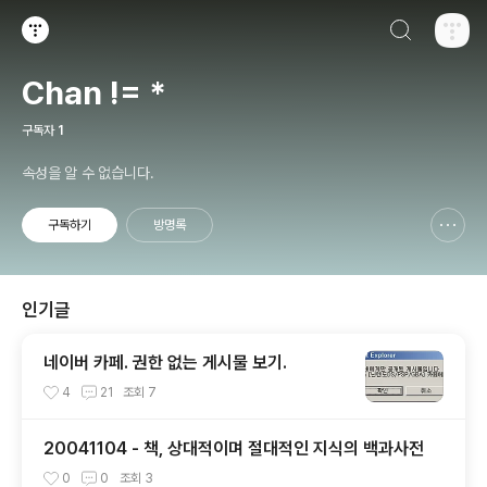
검색하기
티스토리
Chan != *
구독자
1
속성을 알 수 없습니다.
구독하기
방명록
신고하기 레이어
열기
인기글
네이버 카페. 권한 없는 게시물 보기.
4
21
조회
7
20041104 - 책, 상대적이며 절대적인 지식의 백과사전
0
0
조회
3