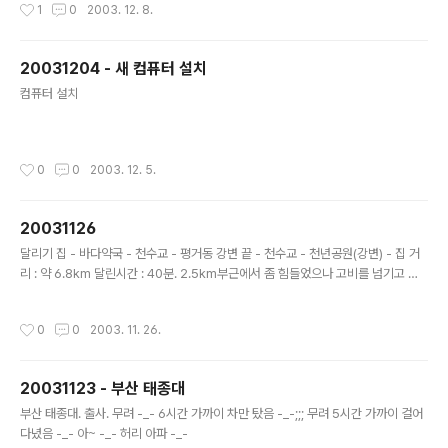
작성시간
1
0
2003. 12. 8.
20031204 - 새 컴퓨터 설치
글 내용
컴퓨터 설치
작성시간
0
0
2003. 12. 5.
20031126
글 내용
달리기 집 - 바다약국 - 천수교 - 평거동 강변 끝 - 천수교 - 천년공원(강변) - 집 거
리 : 약 6.8km 달린시간 : 40분. 2.5km부근에서 좀 힘들었으나 고비를 넘기고 잘
뛰었음. 4.5km 부근에서는 오늘도 5km만 뛸까 .. 뛰기 귀찮네... 5km 부근에서는
허벅지와 골반 사이에 약간의 통증. 결국 6.8km 완주. 쩝. 오래 뛰면.. 뛴다는것 자체
작성시간
0
0
2003. 11. 26.
가 귀찮아 진다. 마라톤 하는 사람들은 어떤 생각일까?
20031123 - 부산 태종대
글 내용
부산 태종대. 출사. 무려 -_- 6시간 가까이 차만 탔음 -_-;;; 무려 5시간 가까이 걸어
다녔음 -_- 아~ -_- 허리 아파 -_-