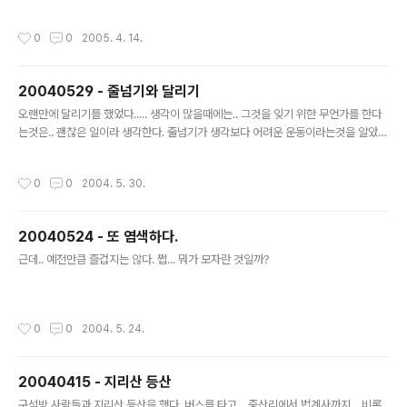
작성시간
0
0
2005. 4. 14.
20040529 - 줄넘기와 달리기
글 내용
오랜만에 달리기를 했었다..... 생각이 많을때에는.. 그것을 잊기 위한 무언가를 한다
는것은.. 괜찮은 일이라 생각한다. 줄넘기가 생각보다 어려운 운동이라는것을 알았
다.
작성시간
0
0
2004. 5. 30.
20040524 - 또 염색하다.
글 내용
근데.. 예전만큼 즐겁지는 않다. 쩝... 뭐가 모자란 것일까?
작성시간
0
0
2004. 5. 24.
20040415 - 지리산 등산
글 내용
구석방 사람들과 지리산 등산을 했다. 버스를 타고... 중산리에서 법계사까지... 비록