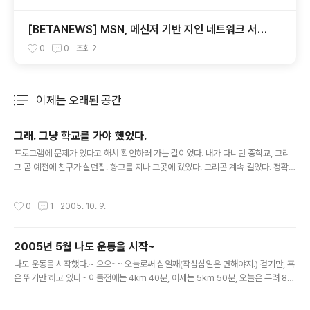
[BETANEWS] MSN, 메신저 기반 지인 네트워크 서비
스 시작
0
0
조회
2
이제는 오래된 공간
분류 전체보기
주요 글 목록
그래. 그냥 학교를 가야 했었다.
글 내용
프로그램에 문제가 있다고 해서 확인하러 가는 길이었다. 내가 다니던 중학교, 그리
고 곧 예전에 친구가 살던집. 향교를 지나 그곳에 갔었다. 그리곤 계속 걸었다. 정확하
게 말하면 그곳에 갈때도 계속 걸었다. 오는길. 예전 내가 살던 동네. 그리고 윗 골목
을 걸어 보았다. 나에게 윗 골목에 대한 기억이 없는것으로 보아, 난 당시 그곳에 대한
작성시간
0
1
2005. 10. 9.
뭔지 모를 두려움도 가지고 있었던것 같다. 내가 살던 동네. 그리고 그 골목. 하지만
너무나 어색했다. 여전히 한 귀퉁이에 있는 반찬가게.오직 그곳만 안 변했다. 혹시나
나를 알아 볼까하는 생각에 얼른 자리를 떠났다. 우리집 앞골목. 정말 초라하게도 짧
2005년 5월 나도 운동을 시작~
다. 그 짧은 골목에서 내가 놀았다. 지금은 걸어서도 30초만 하면 다 지날법한 골목
글 내용
길. 나의 옛집. 물론 우리집은 아니..
나도 운동을 시작했다.~ 으으~~ 오늘로써 삼일째(작심삼일은 면해야지.) 걷기만, 혹
은 뛰기만 하고 있다~ 이틀전에는 4km 40분, 어제는 5km 50분, 오늘은 무려 8k
m (1시간) 걷고 뛰기를 반복 ( 오오오~ 스스로 놀랍다~ ) 아직까지는 별로 무리가 없
다~ 예전에 한참 운동을 할때에( 그때도 역시 뛰기 였지만 ;; )도 처음 하루가 힘들었