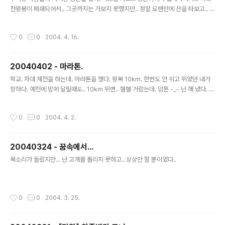
천왕봉이 폐쇄되어서.. 그곳까지는 가보지 못했지만.. 정말 오랜만에 산을 타보고.. 그
렇게 높은 곳으로 올라가본것 같다. ^_^ 계곡의 물은 정말 발 과 손 과 얼굴을 얼릴정
도로 차가왔다. 하지만 마음껏.. 공기를 들이마시지 못하고 온게 아쉽기는 하다.
작성시간
0
0
2004. 4. 16.
20040402 - 마라톤.
글 내용
학교. 자대 체전을 하는데. 마라톤을 했다. 왕복 10km. 한번도 안 쉬고 뛰었던 내가
장하다. 예전에 밤에 달릴때도.. 10km 뛰면.. 헬헬 거렸는데. 암튼 -_- 난 해 냈다. -_
-
작성시간
0
0
2004. 4. 2.
20040324 - 꿈속에서...
글 내용
목소리가 들렸지만... 난 고개를 돌리지 못하고.. 상상만 할 뿐이었다..
작성시간
0
0
2004. 3. 25.