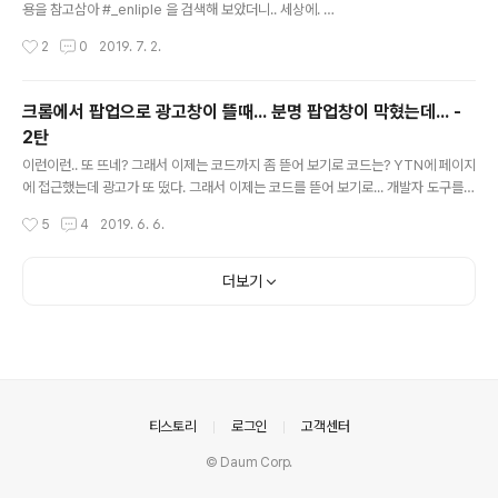
용을 참고삼아 #_enliple 을 검색해 보았더니.. 세상에. 링
크의 끝에 #_enliple 이 붙어 있는게 너무 많더라... 어떻
작성시간
2
0
2019. 7. 2.
게 저 링크가 만들어 질까? 궁금해서 링크가 있는것들을 찾
아서 소스코드를 확인해 보니 자주 보였던 mobon.net 이
보인다. 그리고 dreamsearch.or.kr 도 보인다. mobo
크롬에서 팝업으로 광고창이 뜰때... 분명 팝업창이 막혔는데... -
n.net에서 사용되는 javascript는 아래와 같다. 코드를 간
2탄
단히 설명하면, 해당 사이트에 접근해서 url에 #_enplie
글 내용
라는 hash가 없으면, url 주소의 끝에 #_enplie를 붙여
이런이런.. 또 뜨네? 그래서 이제는 코드까지 좀 뜯어 보기로 코드는? YTN에 페이지
주고 hash가 변경되면(위에서 변경했음), 광고로(adUrl)
에 접근했는데 광고가 또 떴다. 그래서 이제는 코드를 뜯어 보기로... 개발자 도구를
로 이동한다. 아래의 동영상 확인 즉, 걍 저 스크립트가 페
띄웠는데.. 에러가 나있네? 에러난쪽 코드 분석... 에러는 다음의 jquery에서 시작된
작성시간
5
4
2019. 6. 6.
이지에 ..
것이다. 이 파일을 열어 보면, mobon.net 이라는 사이트에서 jquery를 다시 긁어
오는것을 알 수 있다. mobon.net 사이트에 접근해 보면, 이전에 조사한 사이트인
인라이플라는 회사가 연관되어 있는것을 알 수 있다. 또한, mediacategory 사이
더보기
트에 접근할때, megadata.co.kr 이라는 사이트에서 javascript를 다운 받는다.
해당 자바스크립트에는 인플라이 광고주 랜딩처리 한다고 적혀 있다. 또한 해당 코드
를 ..
의안내
티스토리
로그인
고객센터
© Daum Corp.