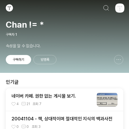
검색하기
티스토리
Chan != *
구독자
1
속성을 알 수 없습니다.
구독하기
방명록
신고하기 레이어
열기
인기글
네이버 카페. 권한 없는 게시물 보기.
4
21
조회
7
20041104 - 책, 상대적이며 절대적인 지식의 백과사전
0
0
조회
3