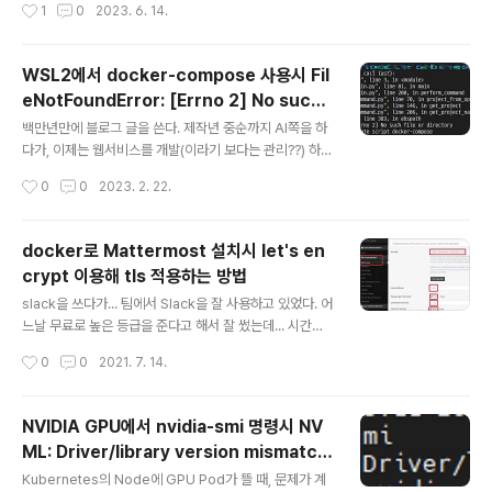
작성시간
1
0
2023. 6. 14.
리 관리 문제는 Memory Leak 이나..
변화가 많은? 조직으로 이동하여 현재는 팀원을 하고 있다.
그전 AI를 하던때부터 지금까지 많은 책들을 읽었는데, 정
리할 시간이 없어 오랜만에 일찍 퇴근한 김에 읽었던 책들
WSL2에서 docker-compose 사용시 Fil
중 몇권을 순차적으로 정리해 본다. 오래전에 읽었던 책들
eNotFoundError: [Errno 2] No such f
도 있어서, 지금 이 글을 읽는 사람에게는 이미 오래된 책일
글 내용
ile or directory 에러 발생시 문제 해결
수 있이라 도움이 될런지 모르겠지만, 그래도 읽은 티라도
백만년만에 블로그 글을 쓴다. 제작년 중순까지 AI쪽을 하
내 보려고 대충 정리해 본다. 그러니 걍 그런가 보다 하자.
다가, 이제는 웹서비스를 개발(이라기 보다는 관리??) 하고
제목 : Kubernetes Best Practices 쿠버테니스 모범
있다. 우선 이 문제가 발생되는 상황은 아래와 같다. 1. Win
작성시간
0
0
2023. 2. 22.
사례 - 오라일리, 한빛미디어 책 읽기 이 책은 초보..
dows 10에서 IntelliJ를 이용해서 c:\works 디렉토리에
있는 코드를 건들고 있음. 2. docker-compos.yml 파
일은 c:\works 에 있음 3. WSL2에서 /mnt/c/works 하
docker로 Mattermost 설치시 let's en
위 디렉토리로 이동 후 docker-compose up 등을 수
crypt 이용해 tls 적용하는 방법
행하고 있음. docker-compose 가 실행되고 있는 상태
글 내용
에서 Ctrl + C 등을 눌러 강제로 죽이뒤에 다시 docker-
slack을 쓰다가... 팀에서 Slack을 잘 사용하고 있었다. 어
compose 를 실행시키면 아래처럼 에러가 나는경우가 있
느날 무료로 높은 등급을 준다고 해서 잘 썼는데... 시간이
다. chan@DESKTOP-OQG0APE:~/xxxxxxxxxxxx
지났더니.. 그게 끝났다. 아, 이제 검색이 안되네? ㅎ. 유료
작성시간
0
0
2021. 7. 14.
x..
로 사용하긴 비싸고... 역시 설치형인가.. 흠.. Rocket.cha
t/Mattermost 를 대충 써 보니.. Rocket.chat 과 Matt
ermost가 설치형으로 사용할 수 있다. 둘 다 설치해 봤는
NVIDIA GPU에서 nvidia-smi 명령시 NV
데, Rocket.chat이 사용이 좀 더 불편해서 Mattermost
ML: Driver/library version mismatch
를 설치하는것으로 결정. Mattermost 설치하기 역시나
글 내용
발생 원인은 아마도?
docker로 설치하면 편하다. 멀티노드로 실행하려면 다음
Kubernetes의 Node에 GPU Pod가 뜰 때, 문제가 계