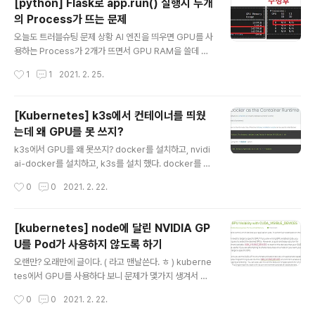
[python] Flask로 app.run() 실행시 두개
크 1 : https://blog.ggaman.com/1018?category=3
의 Process가 뜨는 문제
32239 관련 링크 2 : https://rancher.com/docs/k3
글 내용
s/latest/en/installation/install-options/ curl -sfL
오늘도 트러블슈팅 문제 상황 AI 엔진을 띄우면 GPU를 사
https://get.k3s.io | sh - 단, 한줄로 무언가를 할..
용하는 Process가 2개가 뜨면서 GPU RAM을 쓸데 없
이 두번 먹는 현상. 문제 분석 웹 서버를 띄울때 Flask를 활
작성시간
1
1
2021. 2. 25.
용하고 있음 "main" 에서 model을 로딩하면 최초 실행된
python process가 GPU 메모리를 1.5GB 정도 사용 이
후 Flask의 app.run 을 실행. Flask의 app.run을 실행
[Kubernetes] k3s에서 컨테이너를 띄웠
하면 python process가 1개 더 뜨면서 GPU 메모리를
는데 왜 GPU를 못 쓰지?
1.5GB 정도 사용 아마도 app.run 실행시 python proc
글 내용
ess 가 fork() 되면서 GPU메모리까지 clone 되는것으
k3s에서 GPU를 왜 못쓰지? docker를 설치하고, nvidi
로 예측?? 문제 확인 main부분에서 바로 model을 로딩
ai-docker를 설치하고, k3s를 설치 했다. docker를 이
하지 않고, 바로 Flask의 app.run을 실행 최초 pr..
용해서 GPU를 사용하는 컨테이너를 띄웠을때는 GPU를
작성시간
0
0
2021. 2. 22.
잘 사용하는데... kubernetes에서 Pod를 띄우니 GPU
를 못 사용하네? 왜 그럴까? 미리 정리하면... 조건 : dock
er 설치. nvidia-docker 설치. k3s 설치 문제 : Kubern
[kubernetes] node에 달린 NVIDIA GP
etes에서 띄운 Pod에서 GPU를 사용하지 못함. 해결 : k
U를 Pod가 사용하지 않도록 하기
3s를 설치하면 기본적으로 containerd 를 사용하게 되어
글 내용
있음. nvidia-docker를 써야만 GPU를 활용할 수 있음.
오랜만? 오래만에 글이다. ( 라고 맨날쓴다. ㅎ ) kuberne
즉, k3s의 container runtime을 docker로 변경해야
tes에서 GPU를 사용하다 보니 문제가 몇가지 생겨서 이
함. k3s 설치시 --docker 옵션 추가 ..
를 해결하는 방법을 찾아, 기록으로 남겨두고자 한다. 너무
작성시간
0
0
2021. 2. 22.
기니깐.. 정리하면 조건 : Kubernetes에서 Container R