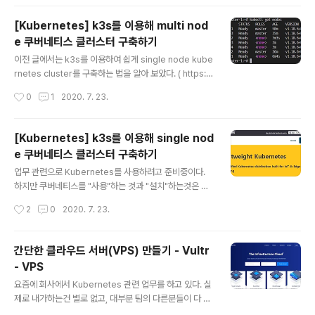
untime을 Docker로 사용하고, NVIDIA GPU 사용을 위
해 docker의 default-runtime을 nvidia-docker로
[Kubernetes] k3s를 이용해 multi nod
설정한 경우. 문제 : Kubernetes에서 뜨는 Pod에서 GP
e 쿠버네티스 클러스터 구축하기
U 자원을 못쓰게 하고 싶은데, docker nvidia runtime
글 내용
으로 인해 Container가 무조건 GPU를 보게 되는 상황.
이전 글에서는 k3s를 이용하여 쉽게 single node kube
해결 : 환경 변수로 CUDA_VISIBLE_DEVICES= 값을 줘,
rnetes cluster를 구축하는 법을 알아 보았다. ( https://
CUDA Library 단에서 GPU 자원을..
blog.ggaman.com/1018 ) 이번 글에서는 k3s를 이용
작성시간
0
1
2020. 7. 23.
해서 multi node kubernetes cluster를 구축하는 법
을 알아 보겠다. 즉, 컴퓨터 여러대를 묶어서 사용하겠다는
것이다. 이전의 글을 보고 왔으면 크게 할 일이 없지만 몇가
[Kubernetes] k3s를 이용해 single nod
지 사소하게 설정이 필요한 부분이 있어서 이 글도 따로 작
e 쿠버네티스 클러스터 구축하기
성하게 되었다. 이전글에도 적어 두었지만, 쿠버네티스는
글 내용
master node와 worker node로 구분되고, master n
업무 관련으로 Kubernetes를 사용하려고 준비중이다.
ode가 worker node를 조작한다고 설명했다. 그렇기 때
하지만 쿠버네티스를 "사용"하는 것과 "설치"하는것은 많
문에 실제 서비스가 돌아가는곳은 worker node이므로,
은 차이가 있다. 사용하면서 알아야 할 개념이 60이라면,
작성시간
2
0
2020. 7. 23.
mast..
설치하면서 알아야 할 개념은 80, 운영까지 포함해야 100
이 된다고 생각한다. 즉, 단순히 사용만 할 것인데, 나머지
40까지의 개념을 알아야 할까? 그래서 Kubernetes 쪽
간단한 클라우드 서버(VPS) 만들기 - Vultr
세상에서는 단순하게 사용할 수 있도록 하기 위해서 여러
- VPS
쉬운 도구를 제공한다. 그 중에서 유명한게 minikube, k3
글 내용
d, kind, k3s 등이 있다. 4 개를 대충 사용해 봤고, 처음에
요즘에 회사에서 Kubernetes 관련 업무를 하고 있다. 실
는 k3d로 클러스터를 구축해 봤었다. k3d는 docker co
제로 내가하는건 별로 없고, 대부분 팀의 다른분들이 다 하
ntainer에 k3s가 설치되어 kubernetes를 구축하는 형
지만, 그래도 뭔가를 좀 알아야 하니깐 집에서도 이것저것