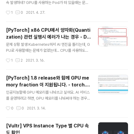
의 링크를 타고 가자 : https://docs.mattermost.com/
속 발생하네? GPU를 사용하는 Pod가 떠 있을때는 문제
install/prod-docker.html 나는..
가 안 됐는데, 가끔씩 새로 띄울때 Pod가 안 뜨는 문제가
작성시간
1
0
2021. 4. 27.
있었다. 주로 이런 경우 nvidia-smi 명령을 치면 아래와
같은 에러 메세지가 떴었다. Failed to initialize NVML:
Driver/library version mismatch 단순히 에러 메세지
[PyTorch] x86 CPU에서 양자화(Quanti
로만 보면, 드라이버와 라이브러리가 매치 되지 않는다는
zation) 관련 실행시 에러가 나는 경우 - Did
건데, 난 서버에 아무런 짓도 안 해 줬는데도 에러가 생기는
글 내용
n't find engine for operation quanti
것이다. 약 1년전부터 가끔 발생한 문제였는데, 이것저것
문제 상황 발생 Kubernetes에서 AI 엔진을 돌리는데, G
zed::conv_prepack NoQEngine
찾아 보았지만, 다들 재부팅하면 해결 될 거라는 이야기
PU로 사용할때는 문제가 없었는데... CPU를 사용하도록
만... stackoverflow.com/questions/43022843/n
해서 동작시키니 동작하지 않는 문제가 발생 에러 메세지
작성시간
1
2
2021. 3. 16.
vidia..
아래와 비슷한 문제가 발생하면서 동작하지 않는 문제가
있었다. Didn't find engine for operation quantize
d::conv_prepack NoQEngine conv_prepack뿐만
[PyTorch] 1.8 release와 함께 GPU me
아니라, linear_prepack 라는 에러가 발생하기도 한다.
mory fraction 이 지원됩니다. - torch.c
알고 봤더니, CPU를 사용할 때는 Quantization 과정에
글 내용
uda.set_per_process_memory_frac
서 문제가 발생한것이었다. 분석하기 소스에서 에러 메세
인공지능할때 GPU 메모리를 나눠쓰고 싶어요. AI 서비스
tion
지 찾기 해당 에러를 출력하는 코드를 찾아보면 아래와 같
를 운영하려고 하면, GPU 메모리를 나눠써야 하는 경우가
다. 관련링크 : qconv_prepack.cpp 위 그림에서 코드
있다. 관련링크 : [kubernetes] Extended Resource
작성시간
0
0
2021. 3. 14.
의 제일 윗부분부터..
로 나만의 리소스 제약 (request, limit) 만들어서 사용하
기 - GPU RAM 나눠쓰기 예전글에 적었다시피, 운영하는
장비의 GPU memory이 너무 큰데 한놈이 다 쓴다거나,
[Vultr] VPS Instance Type 별 CPU 속
혹은 한 놈이 비정상적 동작으로 인해서 GPU memory
도 확인