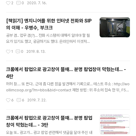
작성시간
2
0
2020. 7. 16.
태이다. 그러므로 반드시 docker..
해 보고 있다. Kubernetes를 하니깐 당연히 Cluster를
구축해 보는게 좋을것이다. GCP나 AWS에 모두 Kubern
etes cluster를 제공해 주고 있으나, 이것저것 직접 해 보
[책읽기] 엔지니어를 위한 인터넷 전화와 SIP
려고 일부러 VPS(Virtual Private Server)를 여러개 묶
의 이해 - 우병수, 부크크
어서 해 보고 있다. Kubernetes를 모두 이해하는건 어려
글 내용
우니 지금은 k3s (https://k3s.io/) 를 이용해서 해 보고
공부 겸.. 업무 겸(?)... 전화 시스템에 대해서 알아야 할 필
있다. 다음 기회에 k3s에 관해서 써 볼 수 있도록 하겠다.
요가 있기도 했고, 궁금하기도 했다. 온라인에서 이것저것
잡설은 그만. VPS를 제공해 주는데가 여러곳이 있는데, 이
을 찾아서 볼 수 있지만... 참... 온라인 자료는 정리가 잘 되
작성시간
1
0
2019. 8. 13.
중에서 ..
어 있지 않다. 그러다 한 블로그를 찾았는데 ( https://ww
w.nexpert.net/715 ) 글이 잘 정리 되어 있었다. 마침 책
이 나왔다는 글까지 봐서 책을 구매. 가격은 좀 비싼 편(2.8
크롬에서 팝업으로 광고창이 뜰때... 분명 팝업창이 막혔는데... -
만원)이다. 부크크( http://www.bookk.co.kr/ ) 라는 플
4탄
랫폼을 이용하는데, 자가 출판 플랫폼이다. 그러니.. 좀 비
글 내용
쌀 수 밖에... 하지만 책 쓴 사람에게 많이 돌아 간다면 이해
허허 참.... 또 뜬다.. 근데 좀 다른 점을 발견해서 기록으로... 테스트 주소 : http://wo
할 수 있다. ( 회사 돈이기도 했고 ㅎ ) 책 읽기 전 이 책에서
ollimcoop.org/?m=bbs&bid=contact 재현 방법 : 위 주소에 접속 한 뒤, F5를
는 전화망에 관련되는 정보가 있다. 그 중에서도 SIP 관련..
빠른 시간에 여러번 누른다. 문제 추측 1 : 팝업을 허용한 곳이 있어서 생기는 문제 아
작성시간
6
6
2019. 7. 22.
닐까? 웹브라우져를 사용하다보면 팝업을 허용하게 되는곳이 한 두 곳 생긴다. 팝업
을 허용한 A 사이트가 있고, B 사이트에서는 팝업이 막혀 있을때, B 사이트에서 A
사이트의 url을 iframe 등으로 loading 한 뒤, popup을 띄우면 가능하지 않을까?
크롬에서 팝업으로 광고창이 뜰때... 분명 팝업
라는 생각이 들었다. 그래서 팝업이 허용되어있는 모든 사이트를 삭제 했지만, 팝업
창이 막혔는데... - 3탄
이 뚫고 나오는 문제 발생 재현 동영상 문제 추측 2 : 익스텐션(확장..
글 내용
오늘 또.. 광고가... 광고 팝업 관련해서 댓글을 달아 주신 내