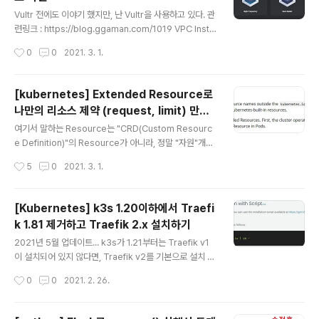
를 너무 많이 쓴다면 다른 애들에 문제가 생길거다. Tens
글 내용
orflow 에서는 나눠쓰는것을 옛날부터 지원했다. tensor
Vultr 전에도 이야기 했지만, 난 Vultr을 사용하고 있다. 관
flow에서는 1.x 대 부터 per_process_gpu_memory
련링크 : https://blog.ggaman.com/1019 VPC Insta
_fraction 를 사용해서 process당 사용할 수 있는 GPU
nce에서 CPU는 어떤것을 사용할까? Vultr는 4가지 Typ
작성시간
0
0
2021. 3. 1.
메모리를 지정할..
e의 Instance를 지원해 준다. ( Cloud Compute, High
Frequency, Bare Metal, Dedicated Cloud ) 당연히
High Frequency는 Cloud Compute보다는 빠르겠
[kubernetes] Extended Resource로
지... 하지만 얼마나 빠른지, 혹은 Cloud Compute에서
나만의 리소스 제약 (request, limit) 만들
충분한 속도가 난다면 굳이 더 비싼 제품을 고를 필요가 있
글 내용
어서 사용하기 - GPU RAM 나눠쓰기
을까? 그래서 각 제품의 /proc/cpuinfo 정보를 확인해 보
여기서 말하는 Resource는 "CRD(Custom Resourc
았다. Cloud Compute 한국 리전에서 만들수 있어서, 1v
e Definition)"의 Resource가 아니라, 정말 "자원"개념
CPU, 1GByte R..
의 "Resource"다. GPU는 왜 나눠쓸 수 없을까? 나는 N
작성시간
5
0
2021. 3. 1.
VIDIA RTX 8000 GPU를 Node에 1개 달아둔 환경에
서 작업중이다. NVIDIA RTX 8000은 Datacenter에서
사용할 수 있도록 허용된 NVIDIA 드라이버 라이선스가 있
[Kubernetes] k3s 1.20이하에서 Traefi
으며, 무려 VRAM이 48GB 나 된다!!! Kubernetes에는
k 1.81 제거하고 Traefik 2.x 설치하기
리소스 쿼터라는 개념이 있어서, CPU, RAM을 나눠서 사
글 내용
용할 수 있도록 기능을 제공해 준다. 관련링크 : kubernet
2021년 5월 업데이트... k3s가 1.21부터는 Traefik v1
es.io/docs/concepts/configuration/manage-res
이 설치되어 있지 않다면, Traefik v2를 기본으로 설치 한
ources-containers/ 예를들어,..
다고 합니다. 그러니 최신 버젼을 사용하는 사람은 아래 내
작성시간
0
0
2021. 2. 26.
용은 그냥 참고삼아 읽으시면 됩니다. k3s가 좋긴한데... T
raefik 이 문제라... k3s를 이용하면 단한줄의 명령어만으
로 single node kubernetes를 구성할 수 있다. 관련 링